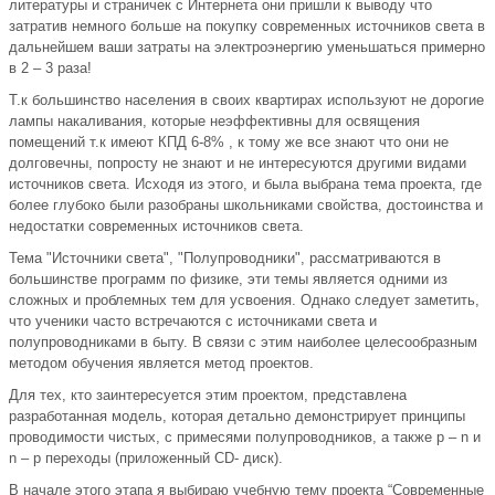
литературы и страничек с Интернета они пришли к выводу что
затратив немного больше на покупку современных источников света в
дальнейшем ваши затраты на электроэнергию уменьшаться примерно
в 2 – 3 раза!
Т.к большинство населения в своих квартирах используют не дорогие
лампы накаливания, которые неэффективны для освящения
помещений т.к имеют КПД 6-8% , к тому же все знают что они не
долговечны, попросту не знают и не интересуются другими видами
источников света. Исходя из этого, и была выбрана тема проекта, где
более глубоко были разобраны школьниками свойства, достоинства и
недостатки современных источников света.
Тема "Источники света", "Полупроводники", рассматриваются в
большинстве программ по физике, эти темы является одними из
сложных и проблемных тем для усвоения. Однако следует заметить,
что ученики часто встречаются с источниками света и
полупроводниками в быту. В связи с этим наиболее целесообразным
методом обучения является метод проектов.
Для тех, кто заинтересуется этим проектом, представлена
разработанная модель, которая детально демонстрирует принципы
проводимости чистых, с примесями полупроводников, а также p – n и
n – p переходы (приложенный CD- диск).
В начале этого этапа я выбираю учебную тему проекта “Современные