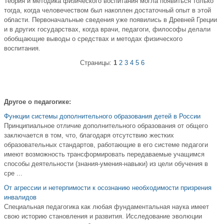
Теория и методика физического воспитания могла появиться только
тогда, когда человечеством был накоплен достаточный опыт в этой
области. Первоначальные сведения уже появились в Древней Греции
и в других государствах, когда врачи, педагоги, философы делали
обобщающие выводы о средствах и методах физического
воспитания.
Страницы:
1
2
3
4
5
6
Другое о педагогике:
Функции системы дополнительного образования детей в России
Принципиальное отличие дополнительного образования от общего
заключается в том, что, благодаря отсутствию жестких
образовательных стандартов, работающие в его системе педагоги
имеют возможность трансформировать передаваемые учащимся
способы деятельности (знания-умения-навыки) из цели обучения в
сре ...
От агрессии и нетерпимости к осознанию необходимости призрения
инвалидов
Специальная педагогика как любая фундаментальная наука имеет
свою историю становления и развития. Исследование эволюции