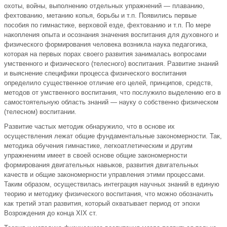
охоты, войны, выполнению отдельных упражнений — плаванию,
фехтованию, метанию копья, борьбы и т.п. Появились первые
пособия по гимнастике, верховой езде, фехтованию и т.п. По мере
накопления опыта и осознания значения воспитания для духовного и
физического формирования человека возникла наука педагогика,
которая на первых порах своего развития занималась вопросами
умственного и физического (телесного) воспитания. Развитие знаний
и выяснение специфики процесса физического воспитания
определило существенное отличие его целей, принципов, средств,
методов от умственного воспитания, что послужило выделению его в
самостоятельную область знаний — науку о собственно физическом
(телесном) воспитании.
Развитие частых методик обнаружило, что в основе их
осуществления лежат общие фундаментальные закономерности. Так,
методика обучения гимнастике, легкоатлетическим и другим
упражнениям имеет в своей основе общие закономерности
формирования двигательных навыков, развития двигательных
качеств и общие закономерности управления этими процессами.
Таким образом, осуществилась интеграция научных знаний в единую
теорию и методику физического воспитания, что можно обозначить
как третий этап развития, который охватывает период от эпохи
Возрождения до конца XIX ст.