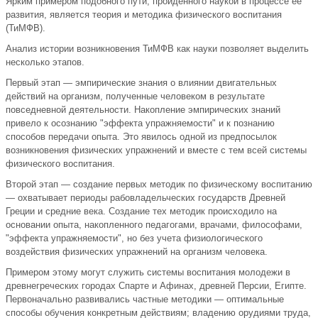
Ярким примером подобного пути, пройденного наукой в процессе ее
развития, является теория и методика физического воспитания
(ТиМФВ).
Анализ истории возникновения ТиМФВ как науки позволяет выделить
несколько этапов.
Первый этап — эмпирические знания о влиянии двигательных
действий на организм, полученные человеком в результате
повседневной деятельности. Накопление эмпирических знаний
привело к осознанию "эффекта упражняемости" и к познанию
способов передачи опыта. Это явилось одной из предпосылок
возникновения физических упражнений и вместе с тем всей системы
физического воспитания.
Второй этап — создание первых методик по физическому воспитанию
— охватывает периоды рабовладельческих государств Древней
Греции и средние века. Создание тех методик происходило на
основании опыта, накопленного педагогами, врачами, философами,
"эффекта упражняемости", но без учета физиологического
воздействия физических упражнений на организм человека.
Примером этому могут служить системы воспитания молодежи в
древнегреческих городах Спарте и Афинах, древней Персии, Египте.
Первоначально развивались частные методики — оптимальные
способы обучения конкретным действиям; владению орудиями труда,