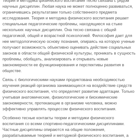
Теория и методика физического воспитания тесно связана с рядом
научных дисциплин. Любая наука не может полноценно развиваться,
ограничившись результатами только собственного предмета
исследования. Теория и методика физического воспитания решает
специальные педагогические проблемы, находящиеся на стыке
нескольких научных дисциплин. Она тесно связана с общей
педагогикой, общей и возрастной психологией. Философия дает для
нее методологическую основу познания, опираясь на которую ученые
получают возможность объективно оценивать действие социальных
законов в области общей физической культуры, проникать в сущность
проблемы, обобщать, анализировать и открывать новые
закономерности ее функционирования и перспективы развития в
обществе.
Связь с биологическими науками продиктована необходимостью
изучения реакций организма занимающихся на воздействие средств
физического воспитания, что определяет развитие адаптации. Только
учитывая анатомические, физиологические и биохимические
закономерности, протекающие в организме человека, можно
эффективно управлять процессом физического воспитания.
Особенно тесные контакты теории и методики физического
воспитания со всеми спортивно-педагогическими дисциплинами.
Частные дисциплины опираются на общие положения,
разрабатываемые теорией и методикой физического воспитания, а