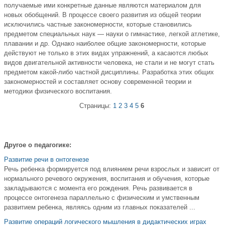
получаемые ими конкретные данные являются материалом для
новых обобщений. В процессе своего развития из общей теории
исключились частные закономерности, которые становились
предметом специальных наук — науки о гимнастике, легкой атлетике,
плавании и др. Однако наиболее общие закономерности, которые
действуют не только в этих видах упражнений, а касаются любых
видов двигательной активности человека, не стали и не могут стать
предметом какой-либо частной дисциплины. Разработка этих общих
закономерностей и составляет основу современной теории и
методики физического воспитания.
Страницы:
1
2
3
4
5
6
Другое о педагогике:
Развитие речи в онтогенезе
Речь ребенка формируется под влиянием речи взрослых и зависит от
нормального речевого окружения, воспитания и обучения, которые
закладываются с момента его рождения. Речь развивается в
процессе онтогенеза параллельно с физическим и умственным
развитием ребенка, являясь одним из главных показателей ...
Развитие операций логического мышления в дидактических играх