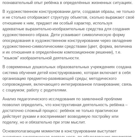
познавательный опыт ребёнка в определённых жизненных ситуациях.
В художественном конструировании дети, создавая образы, не только
и не столько отображают структуру объектов, сколько выражают своё
отношение к ним, придают им особый характер, используя
адекватные выразительно-изобразительные средства для создания
художественного образа. Дети усваивают символическую форму
опосредования в художественном конструировании через овладение
художественно-символическими средствами (цвет, форма, величина
и их отношения в определённом композиционном решении), т.е.
"языком" изобразительной деятельности.
В современных дошкольных образовательных учреждениях создана
система обучения детей конструированию, которая включает в себя
организацию предметно-развивающей среды; методического
сопровождения, включающего интегрированное планирование; связь
с социумом; работу с родителями.
Анализ педагогического исследования по заявленной проблеме
позволил определить, что конструктивная деятельность ребёнка –
достаточно сложный процесс: ребёнок не только практически
действует руками и воспринимает возводимую постройку или
поделку, но и обязательно при этом мыслит.
Основополагающим моментом в конструировании выступает
аналитико-синтетическая деятельность по обследованию предметов,