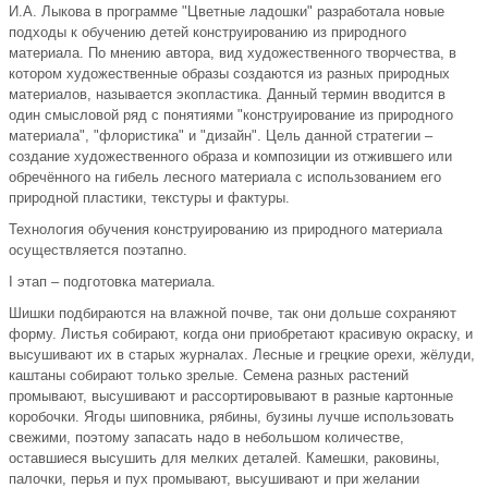
И.А. Лыкова в программе "Цветные ладошки" разработала новые
подходы к обучению детей конструированию из природного
материала. По мнению автора, вид художественного творчества, в
котором художественные образы создаются из разных природных
материалов, называется экопластика. Данный термин вводится в
один смысловой ряд с понятиями "конструирование из природного
материала", "флористика" и "дизайн". Цель данной стратегии –
создание художественного образа и композиции из отжившего или
обречённого на гибель лесного материала с использованием его
природной пластики, текстуры и фактуры.
Технология обучения конструированию из природного материала
осуществляется поэтапно.
I этап – подготовка материала.
Шишки подбираются на влажной почве, так они дольше сохраняют
форму. Листья собирают, когда они приобретают красивую окраску, и
высушивают их в старых журналах. Лесные и грецкие орехи, жёлуди,
каштаны собирают только зрелые. Семена разных растений
промывают, высушивают и рассортировывают в разные картонные
коробочки. Ягоды шиповника, рябины, бузины лучше использовать
свежими, поэтому запасать надо в небольшом количестве,
оставшиеся высушить для мелких деталей. Камешки, раковины,
палочки, перья и пух промывают, высушивают и при желании