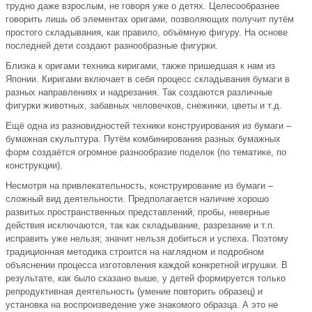
трудно даже взрослым, не говоря уже о детях. Целесообразнее
говорить лишь об элементах оригами, позволяющих получит путём
простого складывания, как правило, объёмную фигуру. На основе
последней дети создают разнообразные фигурки.
Близка к оригами техника киригами, также пришедшая к нам из
Японии. Киригами включает в себя процесс складывания бумаги в
разных направлениях и надрезания. Так создаются различные
фигурки животных, забавных человечков, снежинки, цветы и т.д.
Ещё одна из разновидностей техники конструирования из бумаги –
бумажная скульптура. Путём комбинирования разных бумажных
форм создаётся огромное разнообразие поделок (по тематике, по
конструкции).
Несмотря на привлекательность, конструирование из бумаги –
сложный вид деятельности. Предполагается наличие хорошо
развитых пространственных представлений; пробы, неверные
действия исключаются, так как складывание, разрезание и т.п.
исправить уже нельзя; значит нельзя добиться и успеха. Поэтому
традиционная методика строится на наглядном и подробном
объяснении процесса изготовления каждой конкретной игрушки. В
результате, как было сказано выше, у детей формируется только
репродуктивная деятельность (умение повторить образец) и
установка на воспроизведение уже знакомого образца. А это не