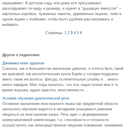
окрашивают. В детском саду или дома всё просушивают,
раскладывают по виду и размеру, и хранят в "дышащих ёмкостях" –
картонных коробках, бумажных пакетах, деревянных ящиках, либо в
одном ящике с ячейками, чтобы было удобнее рассматривать и
выбирать.
Страницы:
1
2
3
4
5
6
Другое о педагогике:
Динамика моих идеалов
Сначала, как и большинство маленьких девочек, я хотела быть такой
же красивой, как восхитительная кукла Барби у соседки-подружки:
иметь такие же волосы, фигуру, ослепительную улыбку и… много-
много нарядов. Мне тогда казалось, что эта, недоступная мне в то
время игрушка, идеал красоты, женственности ...
Условия обучения диалогической речи
Основное назначение иностранного языка как предметной области
школьного обучения видится в овладении учащимися умением
общаться на иностранном языке. Речь идет о формировании
коммуникативной компетенции, т.е. способности и готовности
осуществлять как непосредственное общение (говорение, понимание