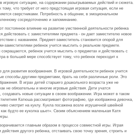
в игровую ситуацию, на содержании разыгрываемых действий и сюжета.
 тому, что требует от него предстоящая игровая ситуация, если не
оняется сверстниками. Потребность в общении, в эмоциональном
вленному сосредоточению и запоминанию.
ют постоянное влияние на развитие умственной деятельности ребенка
ся действовать с заместителями предмета - он дает заместителю новое
ветствии с названием. Предмет-заместитель становится опорой для
и-заместителями ребенок учится мыслить о реальном предмете.
 сокращаются, ребенок учится мыслить о предметах и действовать с
гра в большей мере способствует тому, что ребенок переходит к
 для развития воображения. В игровой деятельности ребенок учится
ые способы другими предметами, брать на себя различные роли. Это
бражения. В играх детей старшего дошкольного возраста уже не
ак не обязательны и многие игровые действия. Дети учатся
, создавать новые ситуации в своем воображении. Игра может в таком
стилетняя Катюша рассматривает фотографию, где изображена девочка,
чиво смотрит на куклу. Кукла посажена возле игрушечной швейной
 как будто ее куколка шьет». Своим объяснением маленькая Катя
игры.
орачивается главным образом в процессе совместной игры. Играя
 действия другого ребенка, отстаивать свою точку зрения, строить и