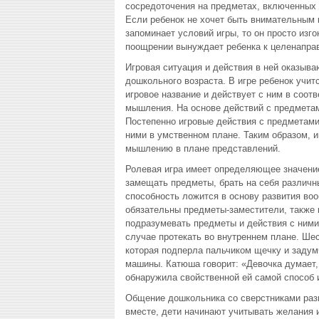
сосредоточения на предметах, включенных 
Если ребенок не хочет быть внимательным к
запоминает условий игры, то он просто изг
поощрении вынуждает ребенка к целенапра
Игровая ситуация и действия в ней оказыва
дошкольного возраста. В игре ребенок учит
игровое название и действует с ним в соот
мышления. На основе действий с предметам
Постепенно игровые действия с предметами
ними в умственном плане. Таким образом, и
мышлению в плане представлений.
Ролевая игра имеет определяющее значение
замещать предметы, брать на себя различн
способность ложится в основу развития воо
обязательны предметы-заместители, также к
подразумевать предметы и действия с ними
случае протекать во внутреннем плане. Ше
которая подперла пальчиком щечку и задум
машины. Катюша говорит: «Девочка думает,
обнаружила свойственной ей самой способ 
Общение дошкольника со сверстниками разв
вместе, дети начинают учитывать желания и