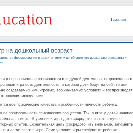
Главная
гр на дошкольный возраст
средство формирования и развития воли у детей среднего дошкольного возраста
»
ст
ся и первоначально развиваются в ведущей деятельности дошкольного
ролевая игра есть деятельность, в которой дети берут на себя те или
ьно создаваемых ими игровых, воображаемых условиях и воспроизводят
 отношения между ними.
тся все психические качества и особенности личности ребенка.
ие произвольности психических процессов. Так, в игре у детей начинае
звольная память. В условиях игры дети сосредоточиваются лучше,
торных опытов. Сознательная цель (сосредоточить внимание, запомнить
ше и легче всего в игре. Сами условия игры требуют от ребенка