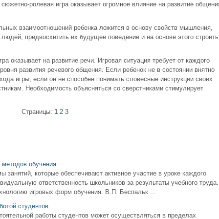
сюжетно-ролевая игра оказывает огромное влияние на развитие общени
альных взаимоотношений ребенка ложится в основу свойств мышления,
 людей, предвосхитить их будущее поведение и на основе этого строить
а оказывает на развитие речи. Игровая ситуация требует от каждого
ровня развития речевого общения. Если ребенок не в состоянии внятно
хода игры, если он не способен понимать словесные инструкции своих
рстникам. Необходимость объясняться со сверстниками стимулирует
Страницы:
1
2
3
 методов обучения
ы занятий, которые обеспечивают активное участие в уроке каждого
ивидуальную ответственность школьников за результаты учебного труда.
нологию игровых форм обучения. В.П. Беспальк ...
ботой студентов
тоятельной работы студентов может осуществляться в пределах