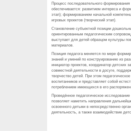
Процесс последовательного формирования 
обеспечивается: развитием интереса и фор
этап); формированием начальной компетенц
игровых проектов (творческий этап).
Становление субъектной позиции дошкольни
ориентированным педагогическим сопровожд
выступает для детей образцом культуры по
материалов.
Позиция педагога меняется по мере формиро
знаний и умений по конструированию из раз
инициатор проектов, координатор детских з
совместной деятельности в досуге, подде
творчество детей. При этом педагогическо
воспитанников и представляет собой естес
потреблением имеющихся в его распоряжен
Проведённое педагогическое исследование 
позволяет наметить направления дальнейше
освоенного детьми в непосредственно орга
деятельность, а также взаимодействие детс