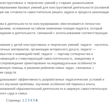
конструктивных и творческих умений у старших дошкольников
мированием базовых умений для конструктивной деятельности (основной
ии как готовности самостоятельно решать задачи в процессе реализаци
ка в деятельности по конструированию обеспечивается личностно-
ением, основанном на гибком изменении позиции педагога, который
ведения в деятельности, связанной с использованием соответствующих
вания у детей конструктивных и творческих умений: педагог - носитель
личных материалов, организации интересного досуга; педагог —
амыслов и взаимодействий; педагог — партнер сотворчества и
рживающий и стимулирующий самостоятельность, инициативу и
е сопровождение ориентировано на индивидуальные особенности
твенную помощь в решении ребенком новых задач, связанных с
ии средств.
доказывает эффективность разработанных педагогических условий и
го изучения проблемы: изучение особенностей переноса опыта,
низованной образовательной деятельности в широкую самостоятельную
кого сада и семьи.
Страницы:
1
2
3
4
5
6