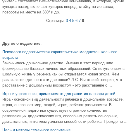
учитель составляет гимнастическую комбинацию, в которую, кроме
кувырка назад, включает кувырок вперед, стойку на лопатках,
повороты на месте на 380° и др.
Страницы:
3
4
5
6
7
8
Другое о педагогике:
Психолого-педагогическая характеристика младшего школьного
возраста
Закончилось дошкольное детство. Именно в этот период шло
формирование базовых личностных образований. Со вступлением в
школьную жизнь у ребенка как бы открывается новая эпоха. Чем
различаются для него эти две эпохи? Л.С. Выготский говорил, что
расставание с дошкольным возрастом - это расставание с ...
Игры и упражнения, применяемые для развития словаря детей
Игра - основной вид деятельности ребенка в дошкольном возрасте,
играя, он познает мир, людей, играя, ребенок развивается. В
современной педагогике существует огромное количество
развивающих дидактических игр, способных развить сенсорные,
двигательные, интеллектуальные способности ребенка. Прежде че ...
Цель и методы семейного воспитания