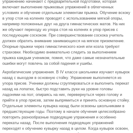
упражнению начинают с предварительной подготовки, которая
включает выполнение прыжковых упражнений в облегченных
условиях и обучение отдельным элементам прыжка. Обучение вскоку
в упор стоя на коленях проводят с использованием мягкой опоры,
например положенных друг на друга гимнастических матов. На них
же обучают переходу из упора стоя на коленях в упор присев с
последующим соскоком. При совершенствовании соскока учитель
должен обратить внимание занимающихся на мягкое приземление.
Опорные прыжки через гимнастического коня или козла требуют
страховки. Необходимо внимательно следить за выполнением
прыжка каждым учеником, помня, что даже самые незначительные
ошибки могут повлечь за собой падения и ушибы.
Акробатические упражнения. В IV классе школьники изучают кувырок
назад с выходом в основную стойку. Упражнение выполняется из
упора присев. Ученики должны сгруппироваться и выполнить перекат
назад на лопатки, быстро подставить руки на уровне головы
ладонями на пол; опираясь на них, перевернуться через голову и
прийти в упор присев, затем выпрямиться и принять основную стойку.
Отдельные элементы кувырка назад были освоены школьниками в
предшествующие годы. Поэтому в начале обучения целесообразно
повторить разнообразные подводящие упражнения и особенно
перекаты назад. После выполнения подводящих упражнений
переходят к обучению кувырку назад в целом. Когда кувырок освоен,