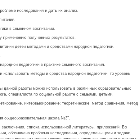
проблеме исследования и дать их анализ.
питания.
гики в семейном воспитании.
у применению полученных результатов.
итании детей методами и средствами народной педагогики.
.
ародной педагогики в практике семейного воспитания.
й использовать методы и средства народной педагогики, то уровень
ты данной работы можно использовать в различных образовательных
ога, специалиста по социальной работе с семьями, детьми.
етирование, интервьюирование; теоретические: метод сравнения, метод
яя общеобразовательная школа №3".
, заключения, списка использованной литературы, приложений. Во
ния, обозначена проблема исследования, определены цели и задачи,
азделе раскрыты теоретические вопросы, такие как средства и методы