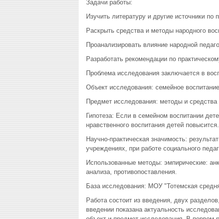
Задачи работы:
Изучить литературу и другие источники по 
Раскрыть средства и методы народного вос
Проанализировать влияние народной педаго
Разработать рекомендации по практическом
Проблема исследования заключается в восп
Объект исследования: семейное воспитание
Предмет исследования: методы и средства н
Гипотеза: Если в семейном воспитании дете
нравственного воспитания детей повысится.
Научно-практическая значимость: результа
учреждениях, при работе социального педаг
Использованные методы: эмпирические: анк
анализа, противопоставления.
База исследования: МОУ "Тотемская средн
Работа состоит из введения, двух разделов
введении показана актуальность исследова
объект и предмет исследования. В первом р