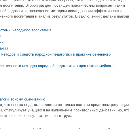
ом воспитании. Второй раздел посвящен практическим вопросам, таким
дной педагогики, проведение методики исследования эффективности
емейного воспитания и анализ результатов. В заключении сделаны вывод
истемы народного воспитания
и
ки
ании
етодов и средств народной педагогики в практике семейного
ективности методов народной педагогики в практике семейного
дагогическому оцениванию
а, что оценка педагога является не только важным средством регуляции
и, стимулирует учащихся на выполнение произвольных действий, но, чт
е отношение к результатам своего труда ...