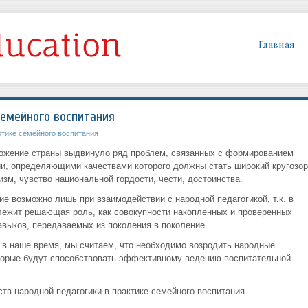
Главная
семейного воспитания
ктике семейного воспитания
ожение страны выдвинуло ряд проблем, связанных с формированием
и, определяющими качествами которого должны стать широкий кругозор
зм, чувство национальной гордости, чести, достоинства.
е возможно лишь при взаимодействии с народной педагогикой, т.к. в
лежит решающая роль, как совокупности накопленных и проверенных
авыков, передаваемых из поколения в поколение.
 в наше время, мы считаем, что необходимо возродить народные
оторые будут способствовать эффективному ведению воспитательной
тв народной педагогики в практике семейного воспитания.