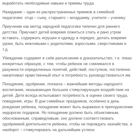
выработать необходимые навыки и приемы труда.
Назидание – один из распространенных приемов в семейной
педагогике: отца – сыну, старшего – младшему, учителя – ученику.
Приучение как метод народной педагогики типичен для раннего
детства. Приучают детей вовремя ложиться спать и рано утром
вставать, содержать игрушки и одежду в порядке, делать вовремя
уроки, быть вежливыми с родителями, взрослыми, сверстниками и
т.д.
Убеждение содержит в себе разъяснение и доказательство, т.е. показ
конкретных образцов, с тем, чтобы ребенок не сомневался в
разумности определенных понятий, действий, поступков, постепенно
накапливал нравственный опыт и потребность руководствоваться им.
Поощрение, одобрение, похвала – важнейшие методы народного
воспитания, оказывающее большое стимулирующее воздействие на
детей. Дети всегда испытывают потребность в оценке своего труда,
поведения, игры. В дни семейных праздников, особенно в день
рождения ребенка, поощрение может быть выражено в преподнесении
недорогих подарков. Но поощрение должно быть объективным,
обоснованным, справедливым, оно должно соответствовать
одобряемой деятельности ребенка, чтобы не порождать зазнайства, а
наоборот – стимулировать на дальнейшие успехи.