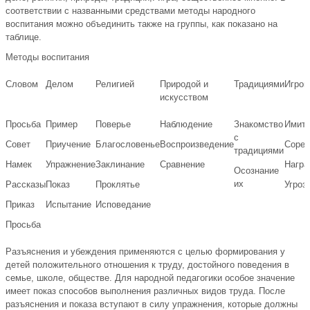
соответствии с названными средствами методы народного
воспитания можно объединить также на группы, как показано на
таблице.
Методы воспитания
Словом
Делом
Религией
Природой и
Традициями
Игрой
искусством
Просьба
Пример
Поверье
Наблюдение
Знакомство
Имита
с
Совет
Приучение
Благословенье
Воспроизведение
Сорев
традициями
Намек
Упражнение
Заклинание
Сравнение
Награ
Осознание
их
Рассказы
Показ
Проклятье
Угроз
Приказ
Испытание
Исповедание
Просьба
Разъяснения и убеждения применяются с целью формирования у
детей положительного отношения к труду, достойного поведения в
семье, школе, обществе. Для народной педагогики особое значение
имеет показ способов выполнения различных видов труда. После
разъяснения и показа вступают в силу упражнения, которые должны