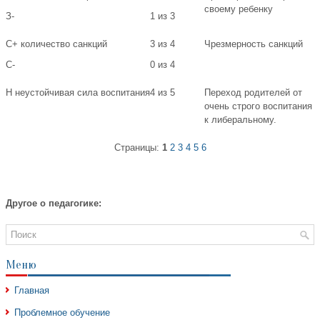
своему ребенку
З-
1 из 3
С+ количество санкций
3 из 4
Чрезмерность санкций
С-
0 из 4
Н неустойчивая сила воспитания
4 из 5
Переход родителей от
очень строго воспитания
к либеральному.
Страницы:
1
2
3
4
5
6
Другое о педагогике:
Меню
Главная
Проблемное обучение