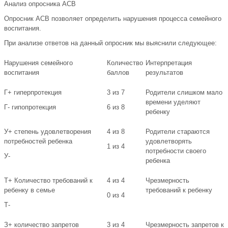
Анализ опросника АСВ
Опросник АСВ позволяет определить нарушения процесса семейного
воспитания.
При анализе ответов на данный опросник мы выяснили следующее:
Нарушения семейного
Количество
Интерпретация
воспитания
баллов
результатов
Г+ гиперпротекция
3 из 7
Родители слишком мало
времени уделяют
Г- гипопротекция
6 из 8
ребенку
У+ степень удовлетворения
4 из 8
Родители стараются
потребностей ребенка
удовлетворять
1 из 4
потребности своего
У-
ребенка
Т+ Количество требований к
4 из 4
Чрезмерность
ребенку в семье
требований к ребенку
0 из 4
Т-
З+ количество запретов
3 из 4
Чрезмерность запретов к