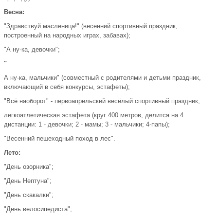
Весна:
"Здравствуй масленица!" (весенний спортивный праздник,
построенный на народных играх, забавах);
"А ну-ка, девочки";
"
А ну-ка, мальчики" (совместный с родителями и детьми праздник,
включающий в себя конкурсы, эстафеты);
"Всё наоборот" - первоапрельский весёлый спортивный праздник;
легкоатлетическая эстафета (круг 400 метров, делится на 4
дистанции: 1 - девочки; 2 - мамы; 3 - мальчики; 4-папы);
"Весенний пешеходный поход в лес".
Лето:
"День озорника";
"День Нептуна";
"День скакалки";
"День велосипедиста";