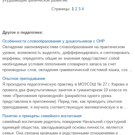
ухудшающие физическое развитие.
Страницы:
1
2
3
4
Другое о педагогике:
Особенности словообразования у дошкольников с ОНР
Овладение закономерностями словообразования на практическом
уровне, возможность выделять, дифференцировать и синтезировать
морфемы, определять общие их значения представляют собой
необходимые условия пополнения словарного запаса за счет
производных слов, овладения грамматической системой языка, соз ...
Опытное преподавание
Я проходила педагогическую практику в МОУСОШ № 27 г. Кирова и
провела два факультативных занятия в гуманитарном 10 классе по
теме «Приложения производной» (разработка одного урока
представлена в приложении). Перед тем, как проводить опытное
преподавание, я изучила соответствующую математическую и м ...
Понятие и принципы семейного воспитания
семейный воспитание родитель поведение Начальной структурной
единицей общества, закладывающей основы личности, является
семья. Она связана кровными и родственными отношениями и