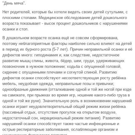
"День мяча".
Нет родителей, которые бы хотели видеть своих детей сутулыми, с
плоскими стопами. Медицинское обследование детей дошкольного
возраста показывает - высок процент дошкольников с нарушениями
осанки и стоп.
В дошкольном возрасте осанка ещё не совсем сформирована,
поэтому неблагоприятные факторы наиболее сильно влияют на детей
в период их бурного роста (5-7 лет). Причин неправильной осанки и её
дефектов много: гиподинамия и, как следствие, недостаточное
развитие мышц спины, живота, бёдер, шеи, груди, удерживающих
позвоночник в нужном положении; ходьба с опущенной головой,
сидение с опущенными плечами и согнутой спиной. Развитию
дефектов осанки способствуют несоответствующая росту ребёнка
мебель, неудобная одежда, неправильные позы и привычки;
однообразные движения (отталкивание одной и той же ногой при езде
на самокате, при прыжках во время игр, ношение какого-либо груза в
одной и той же руке). Значительную роль в возникновении нарушений
осанки играет неудовлетворительный общий режим жизни ребёнка
(пассивный отдых, отсутствие прогулок на открытом воздухе,
недостаточный сон, нерациональный режим питания). Развитию
нарушений осанки способствует также частые инфекционные и
острые респираторные заболевания, ослабляющие организм и