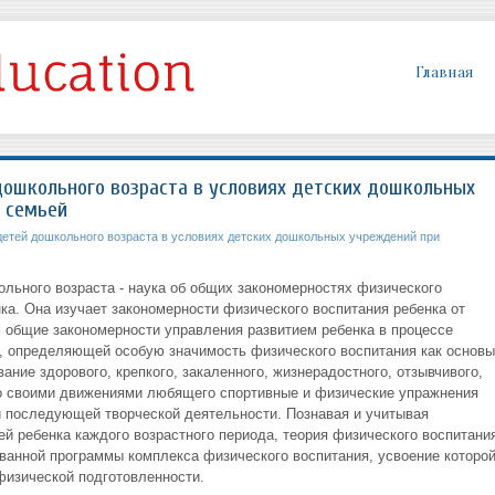
Главная
ошкольного возраста в условиях детских дошкольных
 семьей
етей дошкольного возраста в условиях детских дошкольных учреждений при
ольного возраста - наука об общих закономерностях физического
ка. Она изучает закономерности физического воспитания ребенка от
м общие закономерности управления развитием ребенка в процессе
, определяющей особую значимость физического воспитания как основы
ание здорового, крепкого, закаленного, жизнерадостного, отзывчивого,
о своими движениями любящего спортивные и физические упражнения
ой последующей творческой деятельности. Познавая и учитывая
й ребенка каждого возрастного периода, теория физического воспитани
ванной программы комплекса физического воспитания, усвоение которо
физической подготовленности.