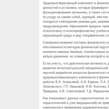
Здоровьесберегающий компонент в физичес
ценностей и установок, которые формируют
функционирования организма, а также сист
по уходу за самим собой, одеждой, местом
отводится соблюдению режима дня, режима 
предупреждению образования вредных прив
психогигиену и психопрофилактику учебно-
окружающей среды и ряд специфических сп
Совершенствование системы физического в
обоснованности методов физической подгот
жизненно важные базовые, локомоторные на
азбука движения, из элементов которой в 
Если учесть, что двигательная активность
развития интеллектуальной эмоциональной 
научной разработки вопросов физического 
здоровьесберегающего компонента в физиче
работах В.А. Ананьевой, А.И. Баркан, Л.А. 
Змановского, Г.П. Ивановой, И.М. Козлова, 
Правдова, А.В. Самсоновой, Т.Д. Фершалов
Как показывают данные социологических ис
педагогический и узко медицинский) не пр
комплексного применении оздоровительных 