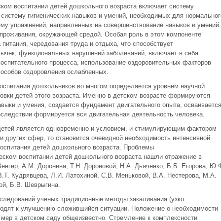
ком воспитании детей дошкольного возраста включает систему
 систему гигиенических навыков и умений, необходимых для нормальног
ему упражнений, направленных на совершенствование навыков и умений
 проживания, окружающей средой. Особая роль в этом компоненте
питания, чередования труда и отдыха, что способствует
ычек, функциональных нарушений заболеваний, включает в себя
воспитательного процесса, использование оздоровительных факторов
особов оздоровления ослабленных.
оспитания дошкольников во многом определяется уровнем научной
овки детей этого возраста. Именно в детском возрасте формируются
выки и умения, создается фундамент двигательного опыта, осваиваетс
последствии формируется вся двигательная деятельность человека.
 детей является одновременно и условием, и стимулирующим фактором
и других сфер, то становится очевидной необходимость интенсивной
воспитания детей дошкольного возраста. Проблемы
ском воспитании детей дошкольного возраста нашли отражение в
Венгер, А.М. Доронина, Т.Н. Дороновой, Н.А. Дьяченко, Б.Б. Егорова, Ю.
В.Т. Кудрявцева, Л.И. Латохиной, С.В. Меньковой, В.А. Нестерова, М.А.
ой, Б.В. Шеврыгина.
следований ученых традиционные методы закаливания (узко
иводят к улучшению сложившийся ситуации. Положение о необходимости
мер в детском саду общеизвестно. Стремление к комплексности