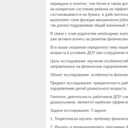
оправдано и понятно, тем более в таком де
на конкретное состояние ребенка не эффек
состыковываются на бумаге, в действитель
выполняют свои функции механически (обли
так далее) поддерживая общий жизненный т
В связи с этим родителям необходимо знат
уже активно влиять на развитие физических
Все выше сказанное определило тему нашей
возраста в условиях ДОУ при сотрудничеств
Цель исследования: изучение особенностей
направленных на физическое оздоровление
Объект исследования: особенности физичес
Предмет исследования: приоритетность раб
оздоровление детей дошкольного возраста.
Гипотеза: деятельность работников ДОУ со
дошкольников, является наиболее эффектив
Задачи исследования: 2 задачи
1. Теоретически изучить проблему физичес
2. Изучить и проанализировать программы 