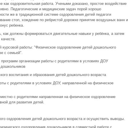
ле как оздоровительная работа. Учеными доказано, простое воздействие
тивно. Педагогические и медицинские задач порой хорошо
ности же в традиционной системе оздоровления детей педагоги
вание стоп, хождение по ребристой дорожке принятие воздушных ванн и
онус ребенка.
ь, как должны формироваться двигательные навыки у ребёнка, а затем
 качеств.
 курсовой работы: "Физическое оздоровление детей дошкольного
е с семьей".
 программ организации работы с родителями в условиях ДОУ
 дошкольников
кого воспитания и образования детей дошкольного возраста
оты с родителями в условиях ДОУ, направленной на физическое
вместно с родителями направленная на физическое оздоровление
ной для развития детей.
кого оздоровления детей дошкольного возраста и осуществить выводы.
физического оздоровления дошкольников в совместной работе с