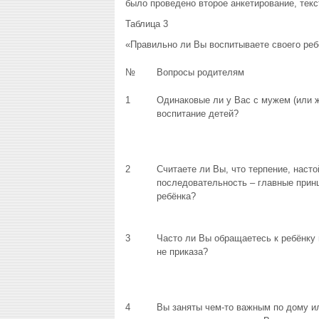
было проведено второе анкетирование, текс
Таблица 3
«Правильно ли Вы воспитываете своего реб
№
Вопросы родителям
1
Одинаковые ли у Вас с мужем (или ж
воспитание детей?
2
Считаете ли Вы, что терпение, насто
последовательность – главные прин
ребёнка?
3
Часто ли Вы обращаетесь к ребёнку 
не приказа?
4
Вы заняты чем-то важным по дому ил