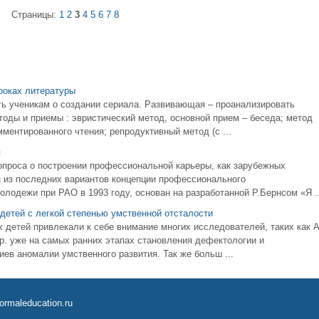
Страницы:
1
2
3
4
5
6
7
8
роках литературы
ать ученикам о создании сериала. Развивающая – проанализировать
оды и приемы : эвристический метод, основной прием – беседа; метод
мментированного чтения; репродуктивный метод (с ...
я
проса о построении профессиональной карьеры, как зарубежных
н из последних вариантов концепции профессионального
лодежи при РАО в 1993 году, основан на разработанной Р.Бернсом «Я ..
детей с легкой степенью умственной отсталости
 детей привлекали к себе внимание многих исследователей, таких как А
 др. уже на самых ранних этапах становления дефектологии и
иев аномалии умственного развития. Так же больш ...
ormaleducation.ru