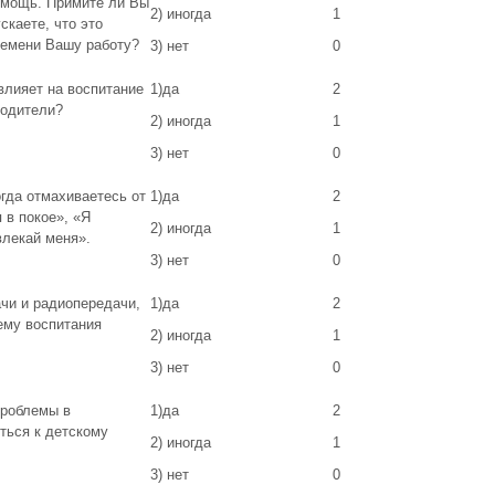
омощь. Примите ли Вы
2) иногда
1
скаете, что это
ремени Вашу работу?
3) нет
0
влияет на воспитание
1)да
2
родители?
2) иногда
1
3) нет
0
гда отмахиваетесь от
1)да
2
 в покое», «Я
2) иногда
1
влекай меня».
3) нет
0
чи и радиопередачи,
1)да
2
тему воспитания
2) иногда
1
3) нет
0
проблемы в
1)да
2
ться к детскому
2) иногда
1
3) нет
0