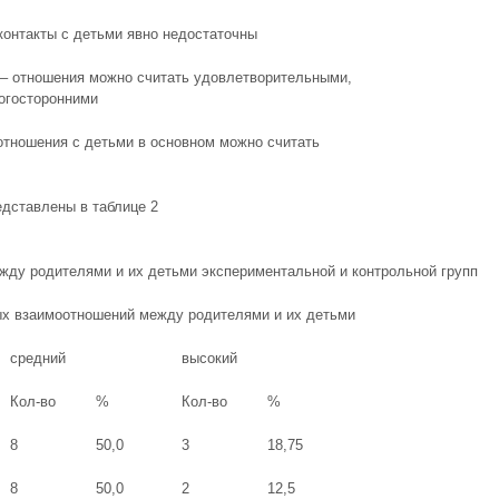
контакты с детьми явно недостаточны
 – отношения можно считать удовлетворительными,
огосторонними
отношения с детьми в основном можно считать
едставлены в таблице 2
ду родителями и их детьми экспериментальной и контрольной групп
ых взаимоотношений между родителями и их детьми
средний
высокий
Кол-во
%
Кол-во
%
8
50,0
3
18,75
8
50,0
2
12,5