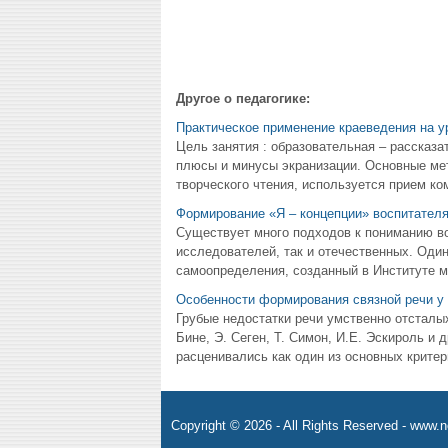
Другое о педагогике:
Практическое применение краеведения на у
Цель занятия : образовательная – рассказ
плюсы и минусы экранизации. Основные мет
творческого чтения, используется прием ко
Формирование «Я – концепции» воспитател
Существует много подходов к пониманию во
исследователей, так и отечественных. Оди
самоопределения, созданный в Институте мо
Особенности формирования связной речи у 
Грубые недостатки речи умственно отсталых
Бине, Э. Сеген, Т. Симон, И.Е. Эскироль и
расценивались как один из основных критер
Copyright © 2026 - All Rights Reserved - www.n