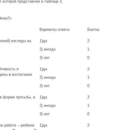
т которой представлен в таблице 3.
ёнка?»
Варианты ответа
Баллы
еной) взгляды на
1)да
2
2) иногда
1
3) нет
0
йчивость и
1)да
2
ципы в воспитании
2) иногда
1
3) нет
0
в форме просьбы, а
1)да
2
2) иногда
1
3) нет
0
и работе – ребёнок
1)да
2