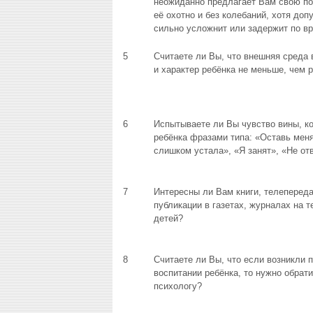
неожиданно предлагает Вам свою п
её охотно и без колебаний, хотя допу
сильно усложнит или задержит по в
5
Считаете ли Вы, что внешняя среда 
и характер ребёнка не меньше, чем 
6
Испытываете ли Вы чувство вины, ко
ребёнка фразами типа: «Оставь меня
слишком устала», «Я занят», «Не от
7
Интересны ли Вам книги, телепереда
публикации в газетах, журналах на 
детей?
8
Считаете ли Вы, что если возникли 
воспитании ребёнка, то нужно обрати
психологу?