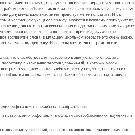
ое количество ошибок, они путают написание твердого и мягкого знаков
ь работу над ошибками. Такая игра повышает интерес к русскому языку.
 она допущена, школьник имеет право тут же ее исправить. Игра
есом и увлечением учащиеся прислушиваются к каждому слову учителя,
оизношении данных слов, максимально сосредоточено внимание учащихся
ческие процесс, как: мышление, память, причем здесь хорошо
овое восприятие слова, в младшем школьном возрасте это очень важно,
жений, слов под диктовку. Игра повышает степень грамотности
аний, что способствовало повторению выше указанного правила,
 подготовку к написанию текстов упражнений, в которых могли
а настроила учащихся на дальнейшую работу на уроке, повысила их
ет проблематично на данном этапе. Таким образом, игра подготовила
угодии орфограммы, способы словообразования;
сти правописания орфограмм, в области словообразования, изученных в
з выполнение упражнений; развивать самоконтроль, умение применять