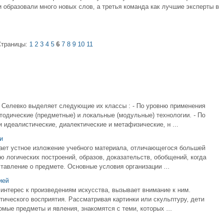
и образовали много новых слов, а третья команда как лучшие эксперты в
Страницы:
1
2
3
4
5
6
7
8
9
10
11
 Селевко выделяет следующие их классы : - По уровню применения
одические (предметные) и локальные (модульные) технологии. - По
идеалистические, диалектические и метафизические, н ...
и
гает устное изложение учебного материала, отличающегося большей
 логических построений, образов, доказательств, обобщений, когда
авление о предмете. Основные условия организации ...
ией
 интерес к произведениям искусства, вызывает внимание к ним.
ического восприятия. Рассматривая картинки или скульптуру, дети
омые предметы и явления, знакомятся с теми, которых ...