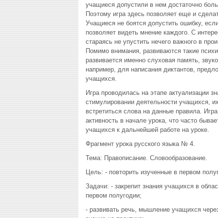
учащиеся допустили в нем достаточно больш
Поэтому игра здесь позволяет еще и сделат
Учащиеся не боятся допустить ошибку, если
позволяет видеть мнение каждого. С интер
стараясь не упустить нечего важного в пр
Помимо внимания, развиваются такие психи
развивается именно слуховая память, звук
например, для написания диктантов, предло
учащихся.
Игра проводилась на этапе актуализации зн
стимулировании деятельности учащихся, их
встретиться слова на данные правила. Игр
активность в начале урока, что часто быва
учащихся к дальнейшей работе на уроке.
Фрагмент урока русского языка № 4.
Тема: Правописание. Словообразование.
Цель: - повторить изученные в первом пол
Задачи: - закрепит знания учащихся в обла
первом полугодии;
- развивать речь, мышление учащихся чере