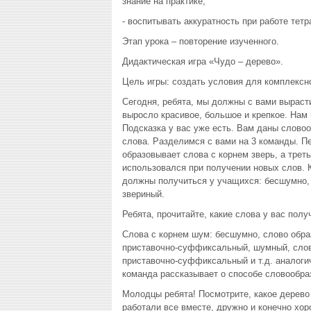
знание на практике;
- воспитывать аккуратность при работе тет
Этап урока – повторение изученного.
Дидактическая игра «Чудо – дерево».
Цель игры: создать условия для комплексн
Сегодня, ребята, мы должны с вами выраст
выросло красивое, большое и крепкое. Нам 
Подсказка у вас уже есть. Вам даны словоо
слова. Разделимся с вами на 3 команды. П
образовывает слова с корнем зверь, а трет
использовался при получении новых слов. 
должны получиться у учащихся: бесшумно, 
звериный.
Ребята, прочитайте, какие слова у вас полу
Слова с корнем шум: бесшумно, слово обра
приставочно-суффиксальный, шумный, слов
приставочно-суффиксальный и т.д. аналогич
команда рассказывает о способе словообра
Молодцы ребята! Посмотрите, какое дерево
работали все вместе, дружно и конечно хор