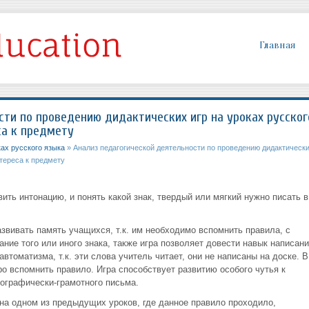
Главная
сти по проведению дидактических игр на уроках русског
са к предмету
ках русского языка
» Анализ педагогической деятельности по проведению дидактическ
тереса к предмету
ть интонацию, и понять какой знак, твердый или мягкий нужно писать в
звивать память учащихся, т.к. им необходимо вспомнить правила, с
ие того или иного знака, также игра позволяет довести навык написани
автоматизма, т.к. эти слова учитель читает, они не написаны на доске. В
 вспомнить правило. Игра способствует развитию особого чутья к
ографически-грамотного письма.
 на одном из предыдущих уроков, где данное правило проходило,