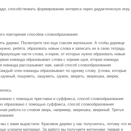
ради; способствовать формированию интереса через дидактическую игру.
ого повторения способов словообразования.
ить дерево. Посмотрите оно еще совсем маленькое. А чтобы деревце
нужно, ребята, образовать новые слова и записать их в свою тетрадь.
бразующие части слова, и корни, от которых нужно образовать новые
ервая команда образовывает слова с корнем шум, вторая команда
ья команда рассказывает нам, какой способ словообразования
Каждый член команды образовывает по одному слову. (слова, которые
шумный, пошуметь, зашуметь, шумок, звереть, зверюшка, зверек,
чились.
зовано с помощью приставки и суффикса, способ словообразования
о образовано с помощью суффикса, способ словообразования
ная работа со словом зверь, например, зверюшка, звериный. Третья
зования.
 мы с вами вырастили. Красивое дерево у нас получилось, потому что м
ошо усвоили материал. За работу вы получаете жетончики: первая и