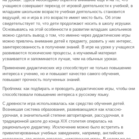
учащиеся совершают переход от игровой деятельности к учебной, в
младшем школьном возрасте учебная деятельность становится
ведущей, но и игра в это возрасте имеет место быть. Об этом
свидетельствует то, что дети продолжают носить в школу игрушки.
Основываясь на этой особенности в развитии младших школьников
можно сделать вывод о том, что именно через дидактические игры
можно привлечь внимание детей к предмету, развить у них интерес,
заинтересованность в получении знаний. В игре на уроке у учащихся
развиваются психические процессы, а изучаемый материал
усваивается и запоминается лучше, чем на обычных уроках.
Применение дидактических игр способствует не только повышению
интереса к учению, но и повышает качество самого обучения,
повышает прочность полученных знаний.
Проблема: как подбирать и проводить дидактические игры, чтобы они
способствовали повышению интереса к русскому языку.
С древности игра использовалась как средство обучения детей.
Возникшая система образования, развивающаяся как классно-
урочная, в значительной степени авторитарная, рассудочная, в
традиционной школе до конца XIX столетия опиралась на
рациональную дидактику. Исключение можно было встретить в
привилегированных учебных заведениях, например, английских
колледжах, где использовалась «умственная игра». В целом же во