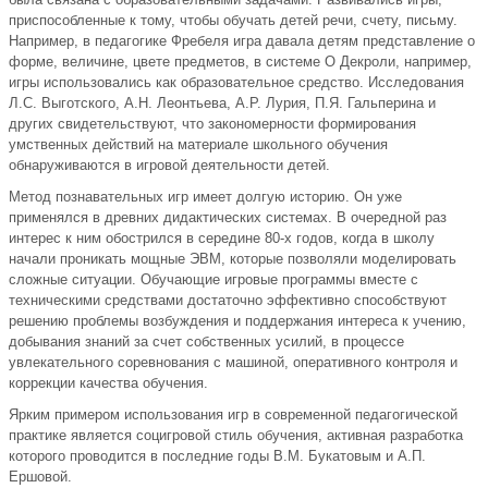
приспособленные к тому, чтобы обучать детей речи, счету, письму.
Например, в педагогике Фребеля игра давала детям представление о
форме, величине, цвете предметов, в системе О Декроли, например,
игры использовались как образовательное средство. Исследования
Л.С. Выготского, А.Н. Леонтьева, А.Р. Лурия, П.Я. Гальперина и
других свидетельствуют, что закономерности формирования
умственных действий на материале школьного обучения
обнаруживаются в игровой деятельности детей.
Метод познавательных игр имеет долгую историю. Он уже
применялся в древних дидактических системах. В очередной раз
интерес к ним обострился в середине 80-х годов, когда в школу
начали проникать мощные ЭВМ, которые позволяли моделировать
сложные ситуации. Обучающие игровые программы вместе с
техническими средствами достаточно эффективно способствуют
решению проблемы возбуждения и поддержания интереса к учению,
добывания знаний за счет собственных усилий, в процессе
увлекательного соревнования с машиной, оперативного контроля и
коррекции качества обучения.
Ярким примером использования игр в современной педагогической
практике является социгровой стиль обучения, активная разработка
которого проводится в последние годы В.М. Букатовым и А.П.
Ершовой.