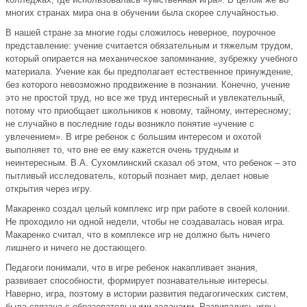
многих странах мира она в обучении была скорее случайностью.
В нашей стране за многие годы сложилось неверное, поурочное
представление: учение считается обязательным и тяжелым трудом,
который опирается на механическое запоминание, зубрежку учебного
материала. Учение как бы предполагает естественное принуждение,
без которого невозможно продвижение в познании. Конечно, учение
это не простой труд, но все же труд интересный и увлекательный,
потому что приобщает школьников к новому, тайному, интересному;
не случайно в последние годы возникло понятие «учение с
увлечением». В игре ребенок с большим интересом и охотой
выполняет то, что вне ее ему кажется очень трудным и
неинтересным. В.А. Сухомлинский сказал об этом, что ребенок – это
пытливый исследователь, который познает мир, делает новые
открытия через игру.
Макаренко создал целый комплекс игр при работе в своей колонии.
Не проходило ни одной недели, чтобы не создавалась новая игра.
Макаренко считал, что в комплексе игр не должно быть ничего
лишнего и ничего не достающего.
Педагоги понимали, что в игре ребенок накапливает знания,
развивает способности, формирует познавательные интересы.
Наверно, игра, поэтому в истории развития педагогических систем,
была связана с образовательными задачами. Развивались игры,