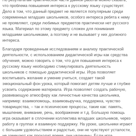
что проблема повышения интереса к русскому языку существует.
Дело в том, что данный предмет не является популярным среди
современных младших школьников, особого интереса ребята к нему
не проявляют, среди любимых предметов практически нет русского
языка. Материал по этому предмету сложен для понимания
младшими школьниками, а поэтому и не вызывает у них должного
интереса.
Благодаря проведенным исследованиям и анализу практической
деятельности, с использованием дидактической игры как средства
обучения, можно говорить о том, что для повышения интереса к
русскому языку необходимо стимулировать деятельность
школьников с помощью дидактической игры. Игра позволяет
воспитывать желание и умение учиться, создает такой
эмоциональный фон урока, который помогает детям лучше и глубже
усвоить содержание материала. Игра позволяет создать рабочую,
развивающую атмосферу как личностные качества школьника,
например: взаимопомощь, взаимовыручка, поддержка, чувство
товарищества, – так и психические процессы, такие как: память,
мышление, внимание, речь, воображение и т.д. Большую помощь
игра оказывает в сплочении коллектива младших школьников, через
работу в группах и взаимную поддержку. На уроке, школьники играют
с большим удовольствием и радостью, они не чувствуют усталости,
не замечают как проходит время, они увлечены. Если игра