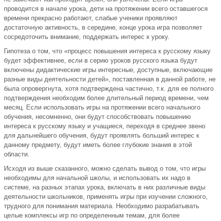
проводится в начале урока, дети на протяжении всего оставшегося
времени прекрасно работают, слабые ученики проявляют
достаточную активность, в середине, конце урока игра позволяет
сосредоточить внимание, поддержать интерес к уроку.
Гипотеза о том, что «процесс повышения интереса к русскому языку
будет эффективнее, если в серию уроков русского языка будут
включены дидактические игры интересные, доступные, включающие
разные виды деятельности детей», поставленная в данной работе, не
была опровергнута, хотя подтверждена частично, т.к. для ее полного
подтверждения необходим более длительный период времени, чем
месяц. Если использовать игры на протяжении всего начального
обучения, несомненно, они будут способствовать повышению
интереса к русскому языку и учащиеся, переходя в среднее звено
для дальнейшего обучения, будут проявлять больший интерес к
данному предмету, будут иметь более глубокие знания в этой
области.
Исходя из выше сказанного, можно сделать вывод о том, что игры
необходимы для начальной школы, и использовать их надо в
системе, на разных этапах урока, включать в них различные виды
деятельности школьников, применять игры при изучении сложного,
трудного для понимания материала. Необходимо разрабатывать
целые комплексы игр по определенным темам, для более