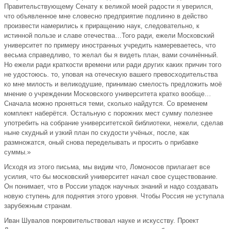
Правительствующему Сенату к великой моей радости я уверился,
что объявленное мне словесно предприятие подлинно в действо
произвести намерились к приращению наук, следовательно, к
истинной пользе и славе отечества…Того ради, ежели Московский
университет по примеру иностранных учредить намереваетесь, что
весьма справедливо, то желал бы я видеть план, вами сочинённый.
Но ежели ради краткости времени или ради других каких причин того
не удостоюсь. то, уповая на отеческую вашего превосходительства
ко мне милость и великодушие, принимаю смелость предложить моё
мнение о учреждении Московского университета кратко вообще…
Сначала можно проняться теми, сколько найдутся. Со временем
комплект наберётся. Остальную с порожних мест сумму полезнее
употребить на собрание университетской библиотеки, нежели, сделав
ныне скудный и узкий план по скудости учёных, после, как
размножатся, оный снова переделывать и просить о прибавке
суммы.»
Исходя из этого письма, мы видим что, Ломоносов прилагает все
усилия, что бы московский университет начал свое существование.
Он понимает, что в России упадок научных знаний и надо создавать
новую ступень для поднятия этого уровня. Чтобы Россия не уступала
зарубежным странам.
Иван Шувалов покровительствовал науке и искусству. Проект