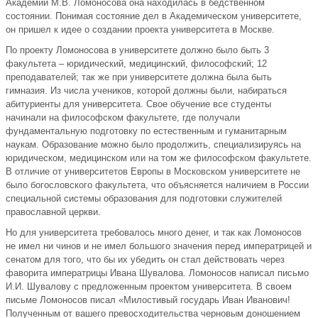
Академии М.В. Ломоносова она находилась в бедственном
состоянии. Понимая состояние дел в Академическом университете,
он пришел к идее о создании проекта университета в Москве.
По проекту Ломоносова в университете должно было быть 3
факультета – юридический, медицинский, философский; 12
преподавателей; так же при университете должна была быть
гимназия. Из числа учеников, которой должны были, набираться
абитуриенты для университета. Свое обучение все студенты
начинали на философском факультете, где получали
фундаментальную подготовку по естественным и гуманитарным
наукам. Образование можно было продолжить, специализируясь на
юридическом, медицинском или на том же философском факультете.
В отличие от университетов Европы в Московском университете не
было богословского факультета, что объясняется наличием в России
специальной системы образования для подготовки служителей
православной церкви.
Но для университета требовалось много денег, и так как Ломоносов
не имел ни чинов и не имел большого значения перед императрицей и
сенатом для того, что бы их убедить он стал действовать через
фаворита императрицы Ивана Шувалова. Ломоносов написал письмо
И.И. Шувалову с предложенным проектом университета. В своем
письме Ломоносов писал «Милостивый государь Иван Иванович!
Полученным от вашего превосходительства черновым доношением