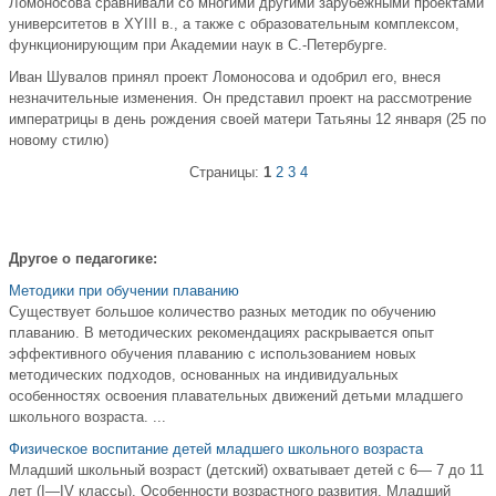
Ломоносова сравнивали со многими другими зарубежными проектами
университетов в XYIII в., а также с образовательным комплексом,
функционирующим при Академии наук в С.-Петербурге.
Иван Шувалов принял проект Ломоносова и одобрил его, внеся
незначительные изменения. Он представил проект на рассмотрение
императрицы в день рождения своей матери Татьяны 12 января (25 по
новому стилю)
Страницы:
1
2
3
4
Другое о педагогике:
Методики при обучении плаванию
Существует большое количество разных методик по обучению
плаванию. В методических рекомендациях раскрывается опыт
эффективного обучения плаванию с использованием новых
методических подходов, основанных на индивидуальных
особенностях освоения плавательных движений детьми младшего
школьного возраста. ...
Физическое воспитание детей младшего школьного возраста
Младший школьный возраст (детский) охватывает детей с 6— 7 до 11
лет (I—IV классы). Особенности возрастного развития. Младший