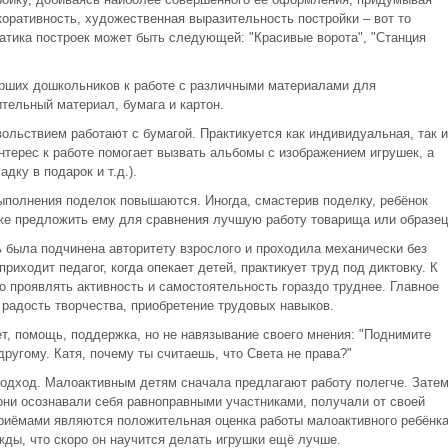
оративность, художественная выразительность постройки – вот то
ематика построек может быть следующей: "Красивые ворота", "Станция
арших дошкольников к работе с различными материалами для
тельный материал, бумага и картон.
ольствием работают с бумагой. Практикуется как индивидуальная, так и
ерес к работе помогает вызвать альбомы с изображением игрушек, а
дку в подарок и т.д.).
выполнения поделок повышаются. Иногда, смастерив поделку, ребёнок
же предложить ему для сравнения лучшую работу товарища или образец
ь была подчинена авторитету взрослого и проходила механически без
риходит педагог, когда опекает детей, практикует труд под диктовку. К
то проявлять активность и самостоятельность гораздо труднее. Главное
 радость творчества, приобретение трудовых навыков.
т, помощь, поддержка, но не навязывание своего мнения: "Поднимите
о-другому. Катя, почему ты считаешь, что Света не права?"
одход. Малоактивным детям сначала предлагают работу полегче. Зате
они осознавали себя равноправными участниками, получали от своей
риёмами являются положительная оценка работы малоактивного ребёнка
жды, что скоро он научится делать игрушки ещё лучше.