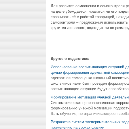
Для развития самооценки и самоконтроля ре
на деле убеждается, нравится ли его подел
сравнивать её с работой товарищей, находи
самоконтроля – предложения использовать с
крутится ли волчок, подходит ли по размер
Другое о педагогике:
Использование воспитывающих ситуаций для
целью формирования адекватной самооцен
адекватная самооценка школьный воспиты
школьников нами был проведен формирующий
воспитывающие ситуации будут способство
Формирование мотивации учебной деятельно
Систематическая целенаправленная коррек
формированию учебной мотивации подростк
быть обучение, не ограничивающееся сообщ
Разработка систем экспериментальных зада
применению на уроках физики