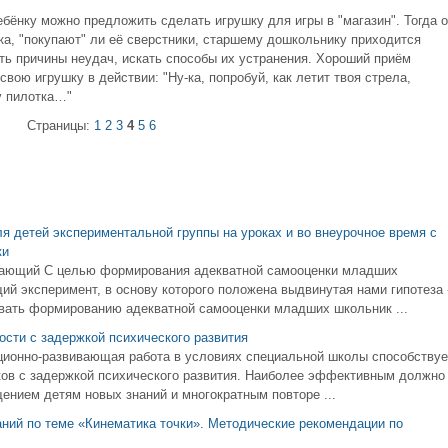
бёнку можно предложить сделать игрушку для игры в "магазин". Тогда о
ка, "покупают" ли её сверстники, старшему дошкольнику приходится
ть причины неудач, искать способы их устранения. Хороший приём
вою игрушку в действии: "Ну-ка, попробуй, как летит твоя стрела,
у пилотка…"
Страницы:
1
2
3
4
5
6
 детей экспериментальной группы на уроках и во внеурочное время с
ки
вающий С целью формирования адекватной самооценки младших
 эксперимент, в основу которого положена выдвинутая нами гипотеза 
вать формированию адекватной самооценки младших школьник ...
сти с задержкой психического развития
ционно-развивающая работа в условиях специальной школы способствуе
ов с задержкой психического развития. Наиболее эффективным должно
ением детям новых знаний и многократным повторе ...
ний по теме «Кинематика точки». Методические рекомендации по