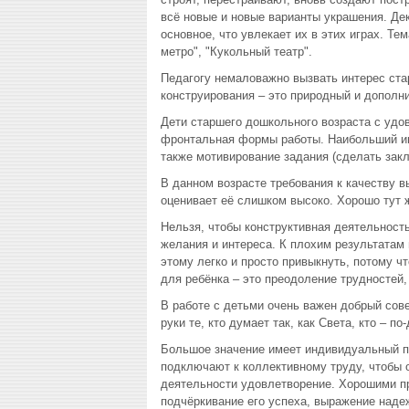
всё новые и новые варианты украшения. Дек
основное, что увлекает их в этих играх. Т
метро", "Кукольный театр".
Педагогу немаловажно вызвать интерес ст
конструирования – это природный и дополни
Дети старшего дошкольного возраста с удов
фронтальная формы работы. Наибольший инт
также мотивирование задания (сделать закла
В данном возрасте требования к качеству 
оценивает её слишком высоко. Хорошо тут 
Нельзя, чтобы конструктивная деятельност
желания и интереса. К плохим результатам п
этому легко и просто привыкнуть, потому ч
для ребёнка – это преодоление трудностей,
В работе с детьми очень важен добрый сове
руки те, кто думает так, как Света, кто – п
Большое значение имеет индивидуальный п
подключают к коллективному труду, чтобы 
деятельности удовлетворение. Хорошими п
подчёркивание его успеха, выражение наде