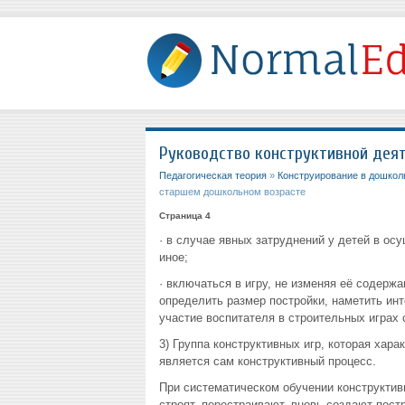
Руководство конструктивной дея
Педагогическая теория
»
Конструирование в дошкол
старшем дошкольном возрасте
Страница 4
· в случае явных затруднений у детей в осу
иное;
· включаться в игру, не изменяя её содерж
определить размер постройки, наметить инт
участие воспитателя в строительных играх
3) Группа конструктивных игр, которая хар
является сам конструктивный процесс.
При систематическом обучении конструктив
строят, перестраивают, вновь создают пос