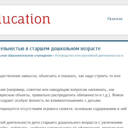
Главная
тельностью в старшем дошкольном возрасте
ьном образовательном учреждении
» Руководство конструктивной деятельностью в
ществлении замысла, объяснить и показать, как надо строить то или
ания (например, советом или наводящим вопросом напомнить, как
ересные объекты, правильно распределить обязанности и т.д.). Живое
 создают особую близость во взаимоотношениях с детьми.
актеризуется отсутствием игрового сюжета: основным содержанием в ней
ной деятельности дети старшего дошкольного возраста с увлечением
тройку, добиваясь наиболее совершенного её оформления, придумывая