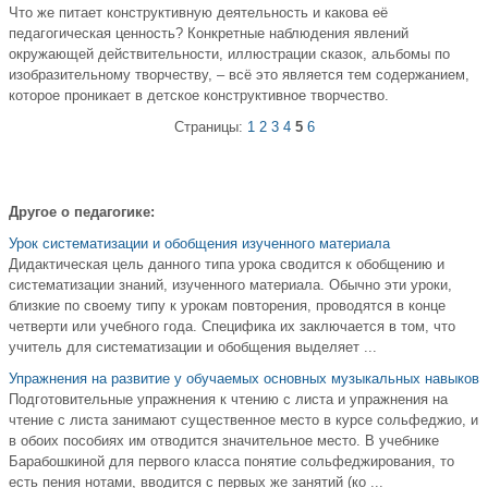
Что же питает конструктивную деятельность и какова её
педагогическая ценность? Конкретные наблюдения явлений
окружающей действительности, иллюстрации сказок, альбомы по
изобразительному творчеству, – всё это является тем содержанием,
которое проникает в детское конструктивное творчество.
Страницы:
1
2
3
4
5
6
Другое о педагогике:
Урок систематизации и обобщения изученного материала
Дидактическая цель данного типа урока сводится к обобщению и
систематизации знаний, изученного материала. Обычно эти уроки,
близкие по своему типу к урокам повторения, проводятся в конце
четверти или учебного года. Специфика их заключается в том, что
учитель для систематизации и обобщения выделяет ...
Упражнения на развитие у обучаемых основных музыкальных навыков
Подготовительные упражнения к чтению с листа и упражнения на
чтение с листа занимают существенное место в курсе сольфеджио, и
в обоих пособиях им отводится значительное место. В учебнике
Барабошкиной для первого класса понятие сольфеджирования, то
есть пения нотами, вводится с первых же занятий (ко ...