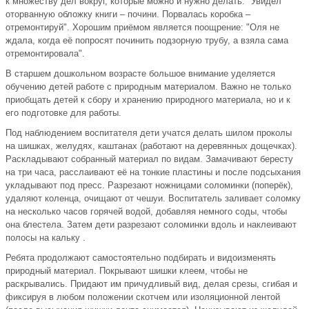
к множеству дел вокруг, которые можно и нужно делать: "Увидел
оторванную обложку книги – почини. Порвалась коробка –
отремонтируй". Хорошим приёмом является поощрение: "Оля не
ждала, когда её попросят починить подзорную трубу, а взяла сама
отремонтировала".
В старшем дошкольном возрасте большое внимание уделяется
обучению детей работе с природным материалом. Важно не только
приобщать детей к сбору и хранению природного материала, но и к
его подготовке для работы.
Под наблюдением воспитателя дети учатся делать шилом проколы
на шишках, желудях, каштанах (работают на деревянных дощечках).
Раскладывают собранный материал по видам. Замачивают бересту
на три часа, расслаивают её на тонкие пластины и после подсыхания
укладывают под пресс. Разрезают ножницами соломинки (поперёк),
удаляют коленца, очищают от чешуи. Воспитатель заливает соломку
на несколько часов горячей водой, добавляя немного соды, чтобы
она блестела. Затем дети разрезают соломинки вдоль и наклеивают
полосы на кальку .
Ребята продолжают самостоятельно подбирать и видоизменять
природный материал. Покрывают шишки клеем, чтобы не
раскрывались. Придают им причудливый вид, делая срезы, сгибая и
фиксируя в любом положении скотчем или изоляционной лентой