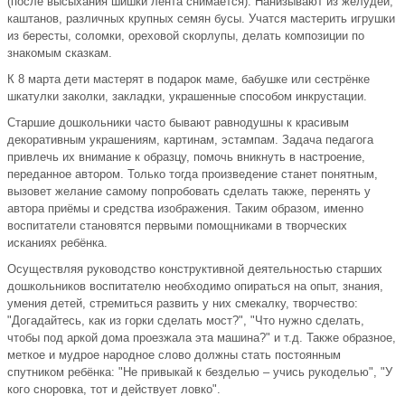
(после высыхания шишки лента снимается). Нанизывают из желудей,
каштанов, различных крупных семян бусы. Учатся мастерить игрушки
из бересты, соломки, ореховой скорлупы, делать композиции по
знакомым сказкам.
К 8 марта дети мастерят в подарок маме, бабушке или сестрёнке
шкатулки заколки, закладки, украшенные способом инкрустации.
Старшие дошкольники часто бывают равнодушны к красивым
декоративным украшениям, картинам, эстампам. Задача педагога
привлечь их внимание к образцу, помочь вникнуть в настроение,
переданное автором. Только тогда произведение станет понятным,
вызовет желание самому попробовать сделать также, перенять у
автора приёмы и средства изображения. Таким образом, именно
воспитатели становятся первыми помощниками в творческих
исканиях ребёнка.
Осуществляя руководство конструктивной деятельностью старших
дошкольников воспитателю необходимо опираться на опыт, знания,
умения детей, стремиться развить у них смекалку, творчество:
"Догадайтесь, как из горки сделать мост?", "Что нужно сделать,
чтобы под аркой дома проезжала эта машина?" и т.д. Также образное,
меткое и мудрое народное слово должны стать постоянным
спутником ребёнка: "Не привыкай к безделью – учись рукоделью", "У
кого сноровка, тот и действует ловко".