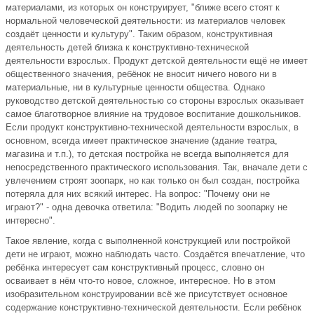
материалами, из которых он конструирует, "ближе всего стоят к
нормальной человеческой деятельности: из материалов человек
создаёт ценности и культуру". Таким образом, конструктивная
деятельность детей близка к конструктивно-технической
деятельности взрослых. Продукт детской деятельности ещё не имеет
общественного значения, ребёнок не вносит ничего нового ни в
материальные, ни в культурные ценности общества. Однако
руководство детской деятельностью со стороны взрослых оказывает
самое благотворное влияние на трудовое воспитание дошкольников.
Если продукт конструктивно-технической деятельности взрослых, в
основном, всегда имеет практическое значение (здание театра,
магазина и т.п.), то детская постройка не всегда выполняется для
непосредственного практического использования. Так, вначале дети с
увлечением строят зоопарк, но как только он был создан, постройка
потеряла для них всякий интерес. На вопрос: "Почему они не
играют?" - одна девочка ответила: "Водить людей по зоопарку не
интересно".
Такое явление, когда с выполненной конструкцией или постройкой
дети не играют, можно наблюдать часто. Создаётся впечатление, что
ребёнка интересует сам конструктивный процесс, словно он
осваивает в нём что-то новое, сложное, интересное. Но в этом
изобразительном конструировании всё же присутствует основное
содержание конструктивно-технической деятельности. Если ребёнок