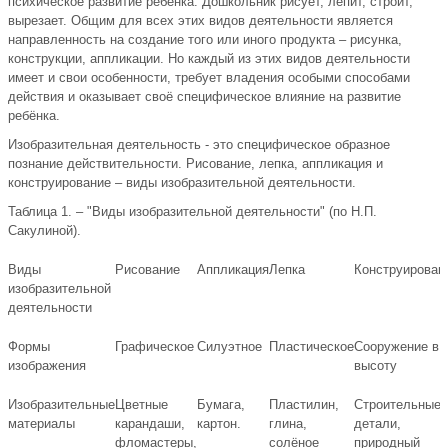
психическое развитие ребёнка. Дошкольник рисует, лепит, строит,
вырезает. Общим для всех этих видов деятельности является
направленность на создание того или иного продукта – рисунка,
конструкции, аппликации. Но каждый из этих видов деятельности
имеет и свои особенности, требует владения особыми способами
действия и оказывает своё специфическое влияние на развитие
ребёнка.
Изобразительная деятельность - это специфическое образное
познание действительности. Рисование, лепка, аппликация и
конструирование – виды изобразительной деятельности.
Таблица 1. – "Виды изобразительной деятельности" (по Н.П.
Сакулиной).
Виды
Рисование
Аппликация
Лепка
Конструирован
изобразительной
деятельности
Формы
Графическое
Силуэтное
Пластическое
Сооружение в
изображения
высоту
Изобразительные
Цветные
Бумага,
Пластилин,
Строительные
материалы
карандаши,
картон.
глина,
детали,
фломастеры,
солёное
природный