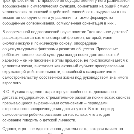
трёх до шести лет. В процессе её осуществления у него развивается
воображение и символическая функция, ориентация на общий смысл
человеческих отношений и действий, способность выделении в них
моментов соподчинения и управления, а также формируется
обобщённые сопереживания, осмысленная ориентация в них .
В современной педагогической науке понятие "дошкольное детство"
рассматривается как многомерный феномен, который, имея
биологическую и психическую основу, опосредован
социокультурными факторами развития общества. Присвоение
ребёнком человеческой культуры всегда носит деятельностный
характер – он не пассивен в этом процессе, не приспосабливается к
условиям жизни, выступает как активный субъект преобразования
окружающей действительности, способный к саморазвитию и
самостроительству собственной жизни под руководством значимого
взрослого.
В.С. Мухина выделяет характерную особенность дошкольного
детства: неудержимое, стремительное развитие психических свойств,
прерывающееся выраженными остановками – периодами
стереотипного воспроизведения достигнутого. В этот период
самосознание ребёнка развивается настолько, что это даёт
основание говорить о детской личности.
Однако, игра – не единственная деятельность, которая влияет на