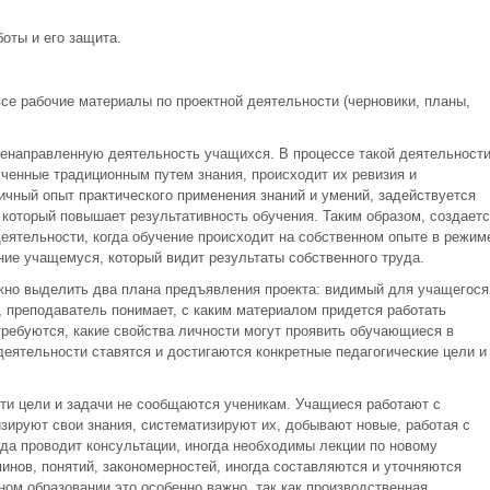
оты и его защита.
все рабочие материалы по проектной деятельности (черновики, планы,
ленаправленную деятельность учащихся. В процессе такой деятельност
ченные традиционным путем знания, происходит их ревизия и
ичный опыт практического применения знаний и умений, задействуется
 который повышает результативность обучения. Таким образом, создаетс
ятельности, когда обучение происходит на собственном опыте в режим
ние учащемуся, который видит результаты собственного труда.
жно выделить два плана предъявления проекта: видимый для учащегося
, преподаватель понимает, с каким материалом придется работать
требуются, какие свойства личности могут проявить обучающиеся в
 деятельности ставятся и достигаются конкретные педагогические цели и
эти цели и задачи не сообщаются ученикам. Учащиеся работают с
изируют свои знания, систематизируют их, добывают новые, работая с
да проводит консультации, иногда необходимы лекции по новому
инов, понятий, закономерностей, иногда составляются и уточняются
ом образовании это особенно важно, так как производственная