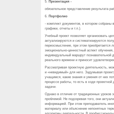
5.
Презентация -
обязательное представление результата раб
6.
Портфолио
- комплект документов, в котором собраны 
графики, отчеты и т.п.).
Учебный проект позволяет организовать це
актуализируются и систематизируются полу
переосмысление, при этом приобретается л
эмоционально-ценностный аспект обучения,
индивидуальный маршрут познавательной де
реального времени и приносит удовлетворе
Рассматривая проектную деятельность, мо
и «невидимый» для него. Задумывая проект
учащимся, какие знания и умения от них по
процессе работы, то есть в ходе проектной
задачи.
Однако в отличие от традиционных уроков 
проблемой. Не подозревая того, они актуал
информацией. При этом преподаватель иног
материалу или объяснение непонятных терм
алгоритмы деятельности. В профессиональн