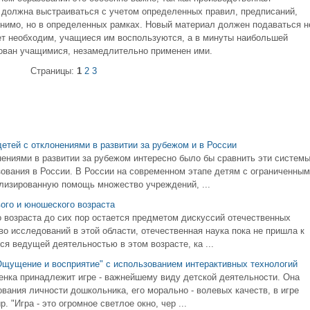
 должна выстраиваться с учетом определенных правил, предписаний,
менимо, но в определенных рамках. Новый материал должен подаваться н
удет необходим, учащиеся им воспользуются, а в минуты наибольшей
ебован учащимися, незамедлительно применен ими.
Страницы:
1
2
3
етей с отклонениями в развитии за рубежом и в России
нениями в развитии за рубежом интересно было бы сравнить эти систем
зования в России. В России на современном этапе детям с ограниченным
лизированную помощь множество учреждений, ...
ого и юношеского возраста
 возраста до сих пор остается предметом дискуссий отечественных
о исследований в этой области, отечественная наука пока не пришла к
ся ведущей деятельностью в этом возрасте, ка ...
"Ощущение и восприятие" с использованием интерактивных технологий
бенка принадлежит игре - важнейшему виду детской деятельности. Она
ния личности дошкольника, его морально - волевых качеств, в игре
 "Игра - это огромное светлое окно, чер ...