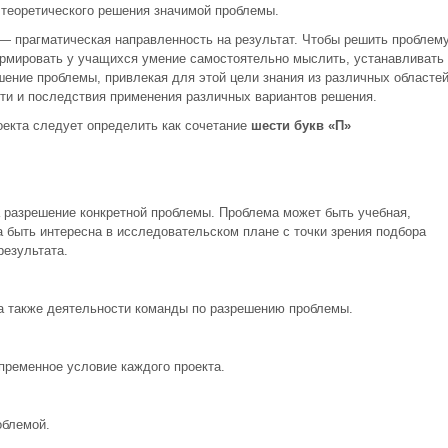
 теоретического решения значимой проблемы.
 — прагматическая направленность на результат. Чтобы решить проблему
ормировать у учащихся умение самостоятельно мыслить, устанавливать
шение проблемы, привлекая для этой цели знания из различных областей
сти и последствия применения различных вариантов решения.
оекта следует определить как сочетание
шести букв «П»
а разрешение конкретной проблемы. Проблема может быть учебная,
 быть интересна в исследовательском плане с точки зрения подбора
результата.
 а также деятельности команды по разрешению проблемы.
пременное условие каждого проекта.
облемой.