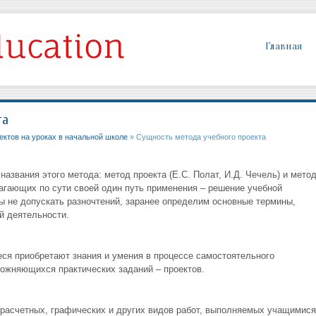
Главная
та
ктов на уроках в начальной школе
» Сущность метода учебного проекта
названия этого метода: метод проекта (Е.С. Полат, И.Д. Чечель) и мето
лагающих по сути своей один путь применения – решение учебной
ы не допускать разночтений, заранее определим основные термины,
й деятельности.
еся приобретают знания и умения в процессе самостоятельного
ожняющихся практических заданий – проектов.
 расчетных, графических и других видов работ, выполняемых учащимися