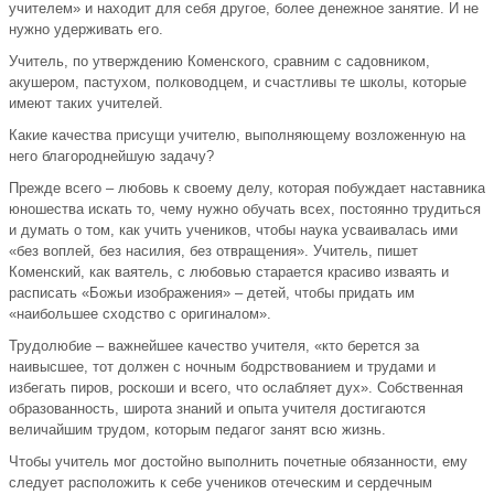
учителем» и находит для себя другое, более денежное занятие. И не
нужно удерживать его.
Учитель, по утверждению Коменского, сравним с садовником,
акушером, пастухом, полководцем, и счастливы те школы, которые
имеют таких учителей.
Какие качества присущи учителю, выполняющему возложенную на
него благороднейшую задачу?
Прежде всего – любовь к своему делу, которая побуждает наставника
юношества искать то, чему нужно обучать всех, постоянно трудиться
и думать о том, как учить учеников, чтобы наука усваивалась ими
«без воплей, без насилия, без отвращения». Учитель, пишет
Коменский, как ваятель, с любовью старается красиво изваять и
расписать «Божьи изображения» – детей, чтобы придать им
«наибольшее сходство с оригиналом».
Трудолюбие – важнейшее качество учителя, «кто берется за
наивысшее, тот должен с ночным бодрствованием и трудами и
избегать пиров, роскоши и всего, что ослабляет дух». Собственная
образованность, широта знаний и опыта учителя достигаются
величайшим трудом, которым педагог занят всю жизнь.
Чтобы учитель мог достойно выполнить почетные обязанности, ему
следует расположить к себе учеников отеческим и сердечным