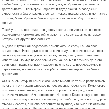
чтобы быть для учеников в пище и одежде образцом простоты, в
деятельности – примером бодрости и трудолюбия, в поведении –
скромности и благонравия, в речах – искусства разговора и молчания,
словом, быть образцом благоразумия в частной и общественной
жизни».
Такой учитель составляет гордость школы и ее учеников, ценится
родителями и сможет достойно исполнять свою должность, выше
которой нет другой под солнцем.
Мудрая и гуманная педагогика Коменского не сразу нашла свое
воплощение. Некоторые его сочинения получили признание и широко
распространились еще при жизни педагога, что сделало его имя
известным. Но мир вскоре забыл его, как забыл и его могилу, а его
сочинения, разрозненные и рассеянные по свету, преследуемые и
скрываемые, подвергались оскорбительным нападкам. Так было
двести лет.
XIX в. вновь открыл Коменского, и его мысли не только разлетелись
по свету, но и нашли широкое использование. Сочинения Коменского
признали гениальными, а его самого причислили к ряду самых
великих мыслителей человечества. Интерес к Коменскому с тех пор
неизменен, каждое новое поколение учителей находит у него мудрые
мысли и советы, а школа сохраняет то лучшее, что было им открыто
и вошло в ее жизнь. Через века люди признали, как прав он был,