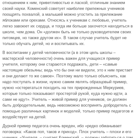
отношением к ним, приветливостью и лаской, отличным знанием
своей науки. Коменский советует наиболее прилежных учеников
поощрять похвалой, а малышей можно угостить за прилежание
яблоками или орехами. Относясь к ученикам с любовью, учитель
легко завоюет их сердца, и тогда им больше захочется находиться в
школе, чем дома. Он «должен быть не только руководителем своих
питомцев, но также другом их». В таком случае учитель будет не
только обучать детей, но и воспитывать их.
В воспитании у детей человечности (а в этом цель школы –
мастерской человечности) очень важен для учащихся пример
учителя, которому они стараются подражать, дети – «самые
настоящие обезьяны; ведь что бы они ни видели, это к ним пристает
и они делают то же самое». Поэтому мало только объяснить, как
надо поступать в жизни, нужно самим являть образцовый пример,
нужно «остерегаться походить на тех прирожденных Меркуриев,
которые только показывают простертой рукой, куда нужно идти, а
сами не идут». Учитель – живой пример для учеников, он должен
быть добродетельным, ведь невозможно воспринять добродетель с
помощью различных картинок и моделей, только пример педагогов и
воздействует на детей.
Дурной пример педагога очень вреден, ибо «редко обманывает
поговорка: «Каков поп, таков и приход». Плох учитель – плохи и его
ученики. «Учителя, – считает Коменский, – должны заботиться о том,