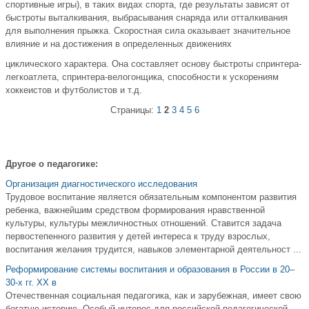
спортивные игры), в таких видах спорта, где результаты зависят от
быстроты выталкивания, выбрасывания снаряда или отталкивания
для выполнения прыжка. Скоростная сила оказывает значительное
влияние и на достижения в определенных движениях
циклического характера. Она составляет основу быстроты спринтера-
легкоатлета, спринтера-велогонщика, способности к ускорениям
хоккеистов и футболистов и т.д.
Страницы:
1
2
3
4
5
6
Другое о педагогике:
Организация диагностического исследования
Трудовое воспитание является обязательным компонентом развития
ребенка, важнейшим средством формирования нравственной
культуры, культуры межличностных отношений. Ставится задача
первостепенного развития у детей интереса к труду взрослых,
воспитания желания трудится, навыков элементарной деятельност ...
Реформирование системы воспитания и образования в России в 20–
30-х гг. ХХ в
Отечественная социальная педагогика, как и зарубежная, имеет свою
богатую историю. Особый интерес для российской педагогической