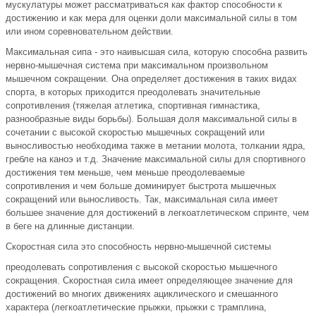
мускулатуры может рассматриваться как фактор способности к
достижению и как мера для оценки доли максимальной силы в том
или ином соревновательном действии.
Максимальная сипа - это наивысшая сила, которую способна развить
нервно-мышечная система при максимальном произвольном
мышечном сокращении. Она определяет достижения в таких видах
спорта, в которых приходится преодолевать значительные
сопротивления (тяжелая атлетика, спортивная гимнастика,
разнообразные виды борьбы). Большая доля максимальной силы в
сочетании с высокой скоростью мышечных сокращений или
выносливостью необходима также в метании молота, толкании ядра,
гребле на каноэ и т.д. Значение максимальной силы для спортивного
достижения тем меньше, чем меньше преодолеваемые
сопротивления и чем больше доминирует быстрота мышечных
сокращений или выносливость. Так, максимальная сила имеет
большее значение для достижений в легкоатлетическом спринте, чем
в беге на длинные дистанции.
Скоростная сила это способность нервно-мышечной системы
преодолевать сопротивления с высокой скоростью мышечного
сокращения. Скоростная сила имеет определяющее значение для
достижений во многих движениях ациклического и смешанного
характера (легкоатлетические прыжки, прыжки с трамплина,