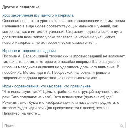
Другое о педагогике:
Урок закрепления изучаемого материала
Основная цель этого урока заключается в закреплении и осмыслении
изученного в виде более соответствующих навыков и умений, как
моторных, так и интеллектуальных. Стержнем педагогического пути
достижения цели такого урока является не изучение учащимися
нового материала, не их теоретическая самостояте ...
Игровые и творческие задания
Пособие А. Барабошкиной творческих и игровых заданий не включает,
так как в то время, в которое это пособие впервые было выпущено,
игровым методикам обучения не уделялось должного внимания. В
пособии Ж. Металлиди и А. Перцовской, напротив, игровые и
творческие задания предстают как неотъемлемая час ...
Игры - соревнования: кто быстрее, кто правильнее
"Что используют где?" Цель: отработка конструкций научного стиля
речи "что получают из чего", "что используют (применяют) где".
Реквизит: лист бумаги с изображением или названием предмета, о
котором будет идти речь (он прикрепляется к доске); жетоны.
Например, на листе ...