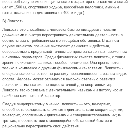
все аэробные упражнения циклического характера (легкоатлетический
бег от 1500 м, спортивная ходьба, шоссейные велогонки, лыжные
гонки, плавание на дистанциях от 400 м и др.).
В) Ловкость
Ловкость это способность человека быстро овладевать новыми
движениями и быстро перестраивать двигательную деятельность в
соответствии с требованиями меняющейся обстановки. В данном
случае объектом познания выступают движения и действия,
совершаемые с предельной точностью пространственных, временных
и силовых параметров. Среди физических качеств ловкость, с точки
зрения психологии, занимает особое положение. Она проявляется
только в комплексе с другими физическими качествами. Ловкость -
специфическое качество, по-разному проявляющееся в разных видах
спорта. Человек может отличаться высокой степенью развития
ловкости в гимнастике, но недостаточной для спортивных игр.
Ловкость тесно связана с двигательными навыками и потому носит
наиболее комплексный характер.
Следуя общепринятому мнению, ловкость — это, во-первых,
способность овладевать сложными двигательными координациями;
во-вторых, спортивными движениями и совершенствованием их; в-
третьих, в соответствии с меняющейся обстановкой быстро и
рационально перестраивать свои действия.