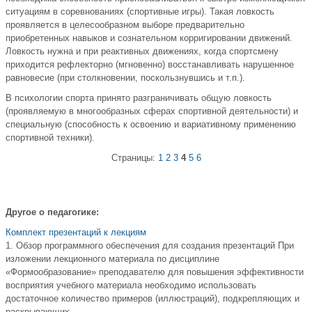
ситуациям в соревнованиях (спортивные игры). Такая ловкость
проявляется в целесообразном выборе предварительно
приобретенных навыков и сознательном корригировании движений.
Ловкость нужна и при реактивных движениях, когда спортсмену
приходится рефлекторно (мгновенно) восстанавливать нарушенное
равновесие (при столкновении, поскользнувшись и т.п.).
В психологии спорта принято разграничивать общую ловкость
(проявляемую в многообразных сферах спортивной деятельности) и
специальную (способность к освоению и вариативному применению
спортивной техники).
Страницы:
1
2
3
4
5
6
Другое о педагогике:
Комплект презентаций к лекциям
1. Обзор программного обеспечения для создания презентаций При
изложении лекционного материала по дисциплине
«Формообразование» преподавателю для повышения эффективности
восприятия учебного материала необходимо использовать
достаточное количество примеров (иллюстраций), подкрепляющих и
раскрывающих ...