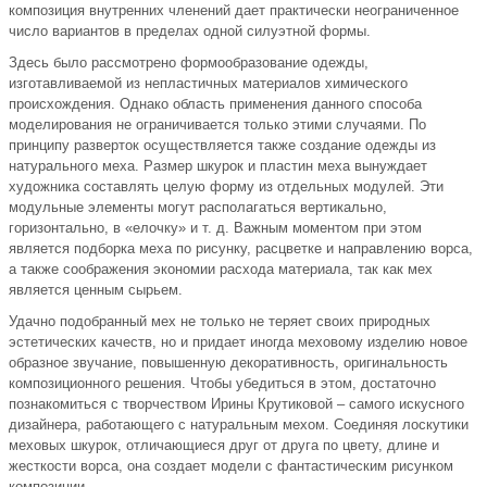
композиция внутренних членений дает практически неограниченное
число вариантов в пределах одной силуэтной формы.
Здесь было рассмотрено формообразование одежды,
изготавливаемой из непластичных материалов химического
происхождения. Однако область применения данного способа
моделирования не ограничивается только этими случаями. По
принципу разверток осуществляется также создание одежды из
натурального меха. Размер шкурок и пластин меха вынуждает
художника составлять целую форму из отдельных модулей. Эти
модульные элементы могут располагаться вертикально,
горизонтально, в «елочку» и т. д. Важным моментом при этом
является подборка меха по рисунку, расцветке и направлению ворса,
а также соображения экономии расхода материала, так как мех
является ценным сырьем.
Удачно подобранный мех не только не теряет своих природных
эстетических качеств, но и придает иногда меховому изделию новое
образное звучание, повышенную декоративность, оригинальность
композиционного решения. Чтобы убедиться в этом, достаточно
познакомиться с творчеством Ирины Крутиковой – самого искусного
дизайнера, работающего с натуральным мехом. Соединяя лоскутики
меховых шкурок, отличающиеся друг от друга по цвету, длине и
жесткости ворса, она создает модели с фантастическим рисунком
композиции.