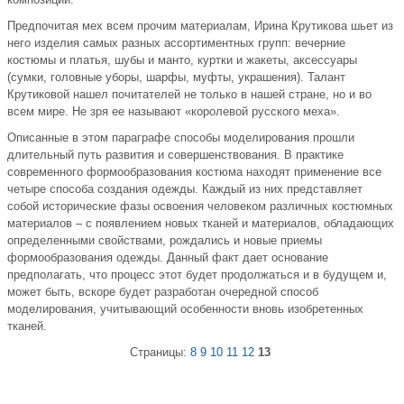
Предпочитая мех всем прочим материалам, Ирина Крутикова шьет из
него изделия самых разных ассортиментных групп: вечерние
костюмы и платья, шубы и манто, куртки и жакеты, аксессуары
(сумки, головные уборы, шарфы, муфты, украшения). Талант
Крутиковой нашел почитателей не только в нашей стране, но и во
всем мире. Не зря ее называют «королевой русского меха».
Описанные в этом параграфе способы моделирования прошли
длительный путь развития и совершенствования. В практике
современного формообразования костюма находят применение все
четыре способа создания одежды. Каждый из них представляет
собой исторические фазы освоения человеком различных костюмных
материалов – с появлением новых тканей и материалов, обладающих
определенными свойствами, рождались и новые приемы
формообразования одежды. Данный факт дает основание
предполагать, что процесс этот будет продолжаться и в будущем и,
может быть, вскоре будет разработан очередной способ
моделирования, учитывающий особенности вновь изобретенных
тканей.
Страницы:
8
9
10
11
12
13