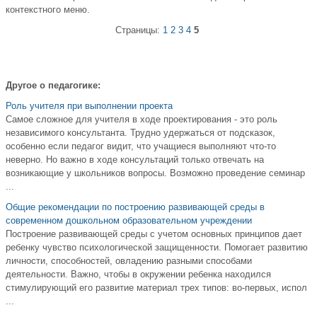
контекстного меню.
Страницы:
1
2
3
4
5
Другое о педагогике:
Роль учителя при выполнении проекта
Самое сложное для учителя в ходе проектирования - это роль
незави­симого консультанта. Трудно удержаться от подсказок,
особенно если педа­гог видит, что учащиеся выполняют что-то
неверно. Но важно в ходе кон­сультаций только отвечать на
возникающие у школьников вопросы. Возмож­но проведение семинар
...
Общие рекомендации по построению развивающей среды в
современном дошкольном образовательном учреждении
Построение развивающей среды с учетом основных принципов дает
ребенку чувство психологической защищенности. Помогает развитию
личности, способностей, овладению разными способами
деятельности. Важно, чтобы в окружении ребенка находился
стимулирующий его развитие материал трех типов: во-первых, испол
...