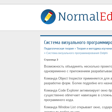
Система визуального программиро
Педагогическая теория
»
Теория и методика изучен
» Система визуального программирования Delphi
Страница 3
Возможность объединять несколько проектов
одновременно с приложением разрабатываю
Команда Object Inspector применяется для 
разработке форм. Более подробно его назн
Команда Code Explorer активизирует окно б
существенно облегчает навигацию в сложн
программного кода.
Команда Window List открывает окно, содер
активным любое из них.