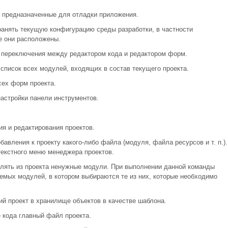
 предназначенные для отладки приложения.
анять текущую конфигурацию среды разработки, в частности
е они расположены.
я переключения между редактором кода и редактором форм.
список всех модулей, входящих в состав текущего проекта.
сех форм проекта.
астройки панели инструментов.
я и редактирования проектов.
бавления к проекту какого-либо файла (модуля, файла ресурсов и т. п.).
екстного меню менеджера проектов.
алять из проекта ненужные модули. При выполнении данной команды
уемых модулей, в котором выбираются те из них, которые необходимо
ий проект в хранилище объектов в качестве шаблона.
 кода главный файл проекта.