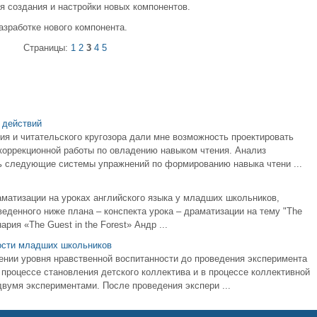
 создания и настройки новых компонентов.
зработке нового компонента.
Страницы:
1
2
3
4
5
 действий
ия и читательского кругозора дали мне возможность проектировать
коррекционной работы по овладению навыком чтения. Анализ
ь следующие системы упражнений по формированию навыка чтени ...
аматизации на уроках английского языка у младших школьников,
веденного ниже плана – конспекта урока – драматизации на тему "The
нария «The Guest in the Forest» Андр ...
ости младших школьников
нии уровня нравственной воспитанности до проведения эксперимента
 процессе становления детского коллектива и в процессе коллективной
вумя экспериментами. После проведения экспери ...