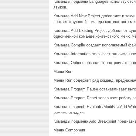
Команды подменю Languages используются 
языков.
Команда Add New Project добавляет в текущ
соответствующей команды контекстного ме
Команда Add Existing Project добавляет су
одноименной команде контекстного меню ме
Команда Compile создаёт исполняемый файл 
Команда Information открывает одноименное
Команда Options позволяет настраивать сво
Меню Run
Меню Run содержит ряд команд, предназнач
Команда Program Pause останавливает выпо
Команда Program Reset завершает работу 
Команды Inspect, Evaluate/Modify и Add Wa
режиме отладки.
Команды подменю Add Breakpoint предназна
Меню Component