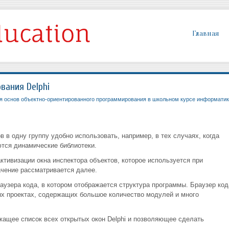
Главная
вания Delphi
ия основ объектно-ориентированного программирования в школьном курсе информатик
 в одну группу удобно использовать, например, в тех случаях, когда
тся динамические библиотеки.
активизации окна инспектора объектов, которое используется при
ачение рассматривается далее.
раузера кода, в котором отображается структура программы. Браузер код
ых проектах, содержащих большое количество модулей и много
жащее список всех открытых окон Delphi и позволяющее сделать