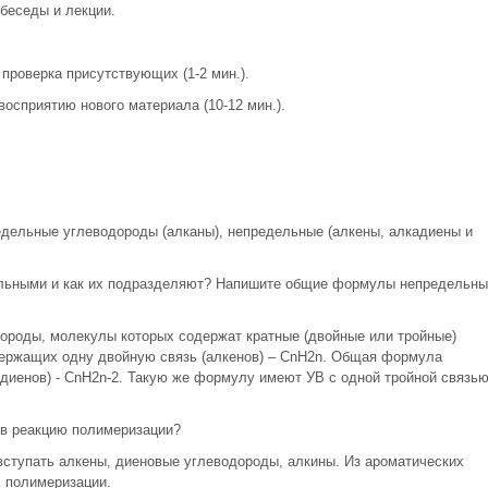
беседы и лекции.
 проверка присутствующих (1-2 мин.).
восприятию нового материала (10-12 мин.).
едельные углеводороды (алканы), непредельные (алкены, алкадиены и
ельными и как их подразделяют? Напишите общие формулы непредельны
ороды, молекулы которых содержат кратные (двойные или тройные)
ержащих одну двойную связь (алкенов) – CnH2n. Общая формула
диенов) - CnH2n-2. Такую же формулу имеют УВ с одной тройной связь
 в реакцию полимеризации?
вступать алкены, диеновые углеводороды, алкины. Из ароматических
х полимеризации.