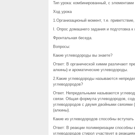
Тип урока: комбинированный, с элементами 
Ход урока
1.Организационый момент, т.е. приветствие,
I. Опрос домашнего задания и подготовка к 
Фронтальная беседа.
Вопросы:
Какие углеводороды вы знаете?
Ответ: В органической химии различают пр
алкины) и ароматические углеводороды.
2.Какие углеводороды называются непред
углеводородов?
Ответ. Непредельными называются углевод
связи. Общая формула углеводородов, сод
углеводородов с двумя двойными связями (
(алкины).
Какие из углеводородов способны вступать
Ответ: В реакции полимеризации способны 
углеводородов стирол участвует в реакция