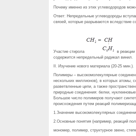
Почему именно из этих углеводородов мож
Ответ: Непредельные углеводороды вступаю
связей, которые разрываются вследствие с
Участие стирола
в реакции 
содержится непредельный радикал винил.
II. Изучение нового материала (20-25 мин.).
Полимеры – высокомолекулярные соединени
нескольких миллионов), в которых атомы, 
разветвленные цепи, а также пространстве
природные соединения: белки, нуклеиновые 
Большое число полимеров получают синтет
происхождения путем реакций полимеризаци
1.Значение высокомолекулярных соединени
2.Основные понятия (например, реакций пол
мономер, полимер, структурное звено, степ