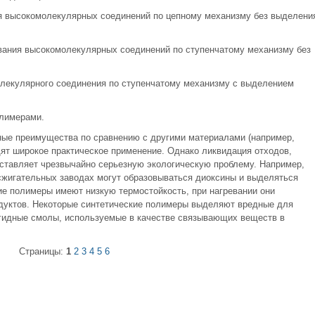
ия высокомолекулярных соединений по цепному механизму без выделени
ования высокомолекулярных соединений по ступенчатому механизму без
олекулярного соединения по ступенчатому механизму с выделением
олимерами.
ые преимущества по сравнению с другими материалами (например,
дят широкое практическое применение. Однако ликвидация отходов,
ставляет чрезвычайно серьезную экологическую проблему. Например,
сжигательных заводах могут образовываться диоксины и выделяться
ие полимеры имеют низкую термостойкость, при нагревании они
одуктов. Некоторые синтетические полимеры выделяют вредные для
идные смолы, используемые в качестве связывающих веществ в
Страницы:
1
2
3
4
5
6