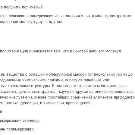
но получить полимеры?
т в реакцию полимеризации из-за наличия у них в молекулах кратных
оединения молекул друг с другом.
полимеризации объясняется тем, что в боковой цепи его молекул
я, вещества с большой молекулярной массой (от нескольких тысяч до
соединенные химическими связями, образуют линейные или
нные трехмерные структуры. К полимерам относятся многочисленные
кислоты, целлюлоза, крахмал, каучук и другие органические вещества.
ическим путем на основе простейших соединений элементов природного
и, поликонденсации, и химических превращений.
й.
имеризации этилена):
ень полимеризации.