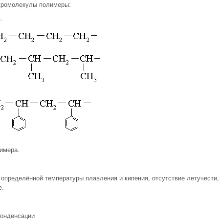
акромолекулы полимеры:
.
имера.
 определённой температуры плавления и кипения, отсутствие летучести,
е.
конденсации