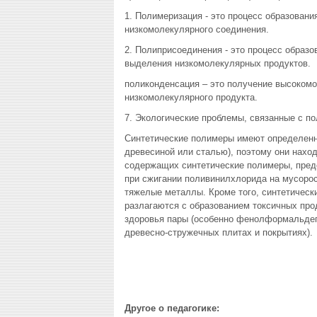
1. Полимеризация - это процесс образован
низкомолекулярного соединения.
2. Полиприсоединения - это процесс образ
выделения низкомолекулярных продуктов.
поликонденсация – это получение высоком
низкомолекулярного продукта.
7. Экологические проблемы, связанные с п
Синтетические полимеры имеют определенн
древесиной или сталью), поэтому они нахо
содержащих синтетические полимеры, пред
при сжигании поливинилхлорида на мусоро
тяжелые металлы. Кроме того, синтетическ
разлагаются с образованием токсичных пр
здоровья пары (особенно фенолформальдег
древесно-стружечных плитах и покрытиях).
Другое о педагогике: