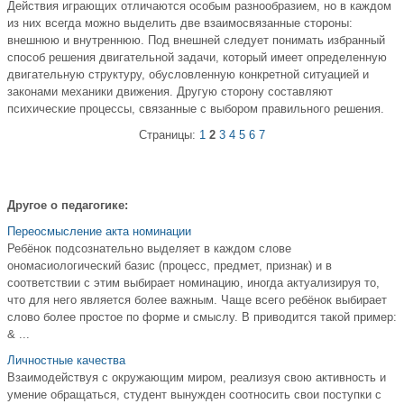
Действия играющих отличаются особым разнообразием, но в каждом
из них всегда можно выделить две взаимосвязанные стороны:
внешнюю и внутреннюю. Под внешней следует понимать избранный
способ решения двигательной задачи, который имеет определенную
двигательную структуру, обусловленную конкретной ситуацией и
законами механики движения. Другую сторону составляют
психические процессы, связанные с выбором правильного решения.
Страницы:
1
2
3
4
5
6
7
Другое о педагогике:
Переосмысление акта номинации
Ребёнок подсознательно выделяет в каждом слове
ономасиологический базис (процесс, предмет, признак) и в
соответствии с этим выбирает номинацию, иногда актуализируя то,
что для него является более важным. Чаще всего ребёнок выбирает
слово более простое по форме и смыслу. В приводится такой пример:
& ...
Личностные качества
Взаимодействуя с окружающим миром, реализуя свою активность и
умение обращаться, студент вынужден соотносить свои поступки с