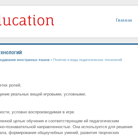
Главная
ехнологий
подаванию иностранных языков
» Понятие и виды педагогических технологий
этих ролей;
ещение реальных вещей игровыми, условными;
ости, условно воспроизводимая в игре.
вленной целью обучения и соответствующим ей педагогическим
бно-познавательной направленностью. Она используется для решения
ала, формирования общеучебных умений, развития творческих