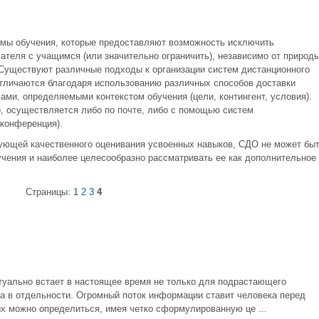
рмы обучения, которые предоставляют возможность исключить
ателя с учащимся (или значительно ограничить), независимо от природ
 Существуют различные подходы к организации систем дистанционного
отличаются благодаря использованию различных способов доставки
ми, определяемыми контекстом обучения (цели, контингент, условия).
, осуществляется либо по почте, либо с помощью систем
еконференция).
ующей качественного оценивания усвоенных навыков, СДО не может бы
учения и наиболее целесообразно рассматривать ее как дополнительное
Страницы:
1
2
3
4
туально встает в настоящее время не только для подрастающего
ва в отдельности. Огромный поток информации ставит человека перед
х можно определиться, имея четко сформулированную це ...