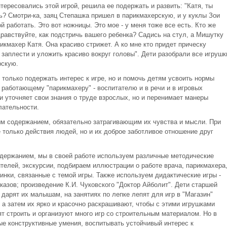
тересовались этой игрой, решила ее подержать и развить: "Катя, ты
ь? Смотри-ка, заяц Степашка пришел в парикмахерскую, и у куклы Зои
 работать. Это вот ножницы. Это мое - у меня тоже все есть. Кто же
авствуйте, как подстричь вашего ребенка? Садись на стул, а Мишутку
икмахер Катя. Она красиво стрижет. А ко мне кто придет прическу
 заплести и уложить красиво вокруг головы". Дети разобрали все игрушк
рскую.
только подержать интерес к игре, но и помочь детям усвоить нормы
работающему "парикмахеру" - воспитателю и в речи и в игровых
и уточняет свои знания о труде взрослых, но и перенимает манеры
лательности.
м содержанием, обязательно затрагивающим их чувства и мысли. При
 только действия людей, но и их доброе заботливое отношение друг
держанием, мы в своей работе используем различные методические
телей, экскурсии, подбираем иллюстрации о работе врача, парикмахера
нки, связанные с темой игры. Также используем дидактические игры -
казов; произведение К.И. Чуковского "Доктор Айболит". Дети старшей
 дарят их малышам, на занятиях по лепке лепят для игр в "Магазин"
 а затем их ярко и красочно раскрашивают, чтобы с этими игрушками
т строить и организуют много игр со строительным материалом. Но в
е конструктивные умения, воспитывать устойчивый интерес к