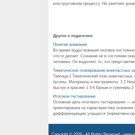
конструктивном процессу. На занятиях дош
Другое о педагогике:
Понятие внимания
Во время бодрствования человек постоянно ч
что-то делает. Сознание не в состоянии ох
человека. Он выделяет то, что представляет
Тематическое планирование внеклассных за
Таблица 1 Тематический план внеклассных 
бусины. Материалы и инструменты. 1 2 Низа
быстро и красиво 1 5-6 Броши и сувениры 2 
Итоговое тестирование
Основная цель итогового тестирования — об
ориентирована на характеристику освоения 
дифференциацию учащихся (нормативно-орие
Copyright © 2026 - All Rights Reserved - www.n