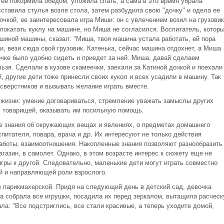
 ее покормила обедом, уложила спать, а сама в это время убрала
ставила стулья возле стола, затем разбудила свою "дочку" и одела ее
дочкой, ее заинтересовала игра Миши: он с увлечением возил на грузови
ь покатать куклу на машине, но Миша не согласился. Воспитатель, котор
шиной машины, сказал: "Миша, твоя машина устала работать, ей пора
ли, вези сюда свой грузовик. Катенька, сейчас машина отдохнет, а Миша
очке было удобно сидеть и приедет за ней. Миша, давай сделаем
льзя. Сделали в кузове скамеечки, заехали за Катиной дочкой и поехали
й, другие дети тоже принесли своих кукол и всех усадили в машину. Так
сверстников и вызывать желание играть вместе.
жизни: умение договариваться, стремление уважать замыслы других
м товарищей, оказывать им посильную помощь.
е знания об окружающих вещах и явлениях, о предметах домашнего
спитателя, повара, врача и др. Их интересуют не только действия
аботы, взаимоотношения. Накопленные знания позволяют разнообразить
магазин, в самолет. Однако, в этом возрасте интерес к сюжету еще не
игры к другой. Следовательно, маленькие дети могут играть совместно
й и направляющей роли взрослого.
в парикмахерской. Придя на следующий день в детский сад, девочка
на собрала все игрушки, посадила их перед зеркалом, вытащила расческ
ала: "Все подстриглись, все стали красивые, а теперь уходите домой,