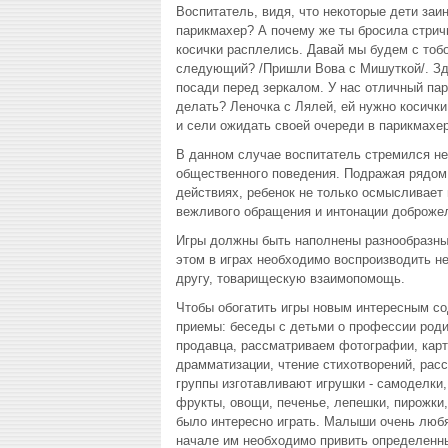
Воспитатель, видя, что некоторые дети заин
парикмахер? А почему же ты бросила стрич
косички расплелись. Давай мы будем с тобой
следующий? /Пришли Вова с Мишуткой/. Здр
посади перед зеркалом. У нас отличный пар
делать? Леночка с Лялей, ей нужно косички
и сели ожидать своей очереди в парикмахе
В данном случае воспитатель стремился не 
общественного поведения. Подражая рядом 
действиях, ребенок не только осмысливает 
вежливого обращения и интонации доброже
Игры должны быть наполнены разнообразны
этом в играх необходимо воспроизводить не
другу, товарищескую взаимопомощь.
Чтобы обогатить игры новым интересным со
приемы: беседы с детьми о профессии роди
продавца, рассматриваем фотографии, карти
драмматизации, чтение стихотворений, расс
группы изготавливают игрушки - самоделки,
фрукты, овощи, печенье, лепешки, пирожки,
было интересно играть. Малыши очень любя
начале им необходимо привить определенны