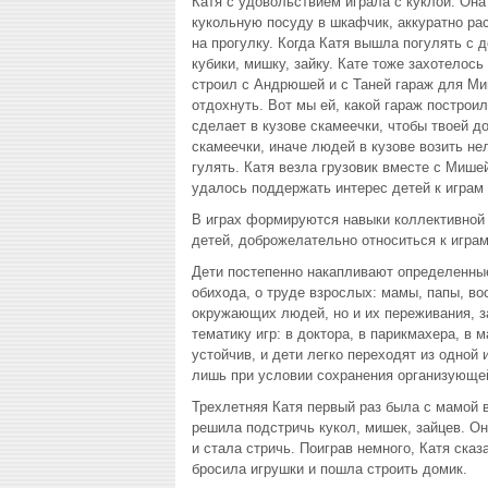
Катя с удовольствием играла с куклой. Она
кукольную посуду в шкафчик, аккуратно рас
на прогулку. Когда Катя вышла погулять с 
кубики, мишку, зайку. Кате тоже захотелос
строил с Андрюшей и с Таней гараж для Ми
отдохнуть. Вот мы ей, какой гараж построи
сделает в кузове скамеечки, чтобы твоей д
скамеечки, иначе людей в кузове возить не
гулять. Катя везла грузовик вместе с Мише
удалось поддержать интерес детей к играм 
В играх формируются навыки коллективной 
детей, доброжелательно относиться к игра
Дети постепенно накапливают определенны
обихода, о труде взрослых: мамы, папы, во
окружающих людей, но и их переживания, з
тематику игр: в доктора, в парикмахера, в 
устойчив, и дети легко переходят из одной 
лишь при условии сохранения организующе
Трехлетняя Катя первый раз была с мамой 
решила подстричь кукол, мишек, зайцев. О
и стала стричь. Поиграв немного, Катя сказ
бросила игрушки и пошла строить домик.