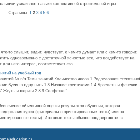
кольники усваивают навыки коллективной строительной игры.
Страницы:
1
2
3
4
5
6
то-то слышит, видит, чувствует, о чем-то думает или с кем-то говорит,
ватить одновременно с достаточной ясностью все, что воздействует на
 для него интерес, соответствует его ...
нятий на учебный год
занятий № п/п Темы занятий Количество часов 1 Родословная стеклянно
ние бусин в одну нить 1 3 Низание крестиками 1 4 Браслеты и фенечки -
7 Жгуты и шарики 2 8-9 Салфетка " ...
еспечение объективной оценки результатов обучения, которая
содержания курса (критериально-ориентированные тесты) или на
нтированные тесты). Итоговые тесты обычно пподвергаются с ...
ormaleducation.ru