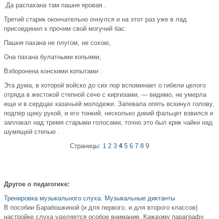
.Да распахана там пашня яровая .
Третий старик окончательно очнулся и на этот раз уже в лад
присоединил к прочим свой могучий бас:
Пашня пахана не плугом, не сохою,
Она пахана булатными копьями,
Взборонена конскими копытами .
Эта дума, в которой войско до сих пор вспоминает о гибели целого
отряда в жестокой степной сече с киргизами, — видимо, не умерла
еще и в сердцах казачьей молодежи. Запевала опять вскинул голову,
подпер щеку рукой, и его тонкий, несколько дикий фальцет взвился и
заплакал над тремя старыми голосами, точно это был крик чайки над
шумящей степью .
Страницы:
1
2
3
4
5
6
7
8
9
Другое о педагогике:
Тренировка музыкального слуха. Музыкальные диктанты
В пособии Барабошкиной (и для первого, и для второго классов)
настройке слуха уделяется особое внимание. Каждому параграфу,