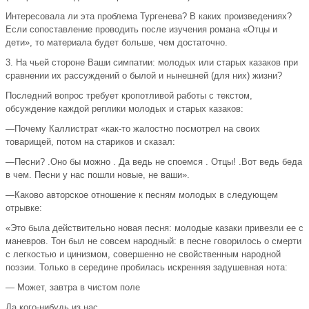
Интересовала ли эта проблема Тургенева? В каких произведениях?
Если сопоставление проводить после изучения романа «Отцы и
дети», то материала будет больше, чем достаточно.
3. На чьей стороне Ваши симпатии: молодых или старых казаков при
сравнении их рассуждений о былой и нынешней (для них) жизни?
Последний вопрос требует кропотливой работы с текстом,
обсуждение каждой реплики молодых и старых казаков:
—Почему Каллистрат «как-то жалостно посмотрел на своих
товарищей, потом на стариков и сказал:
—Песни? .Оно бы можно . Да ведь не споемся . Отцы! .Вот ведь беда
в чем. Песни у нас пошли новые, не ваши».
—Каково авторское отношение к песням молодых в следующем
отрывке:
«Это была действительно новая песня: молодые казаки привезли ее с
маневров. Тон был не совсем народный: в песне говорилось о смерти
с легкостью и цинизмом, совершенно не свойственным народной
поэзии. Только в середине пробилась искренняя задушевная нота:
— Может, завтра в чистом поле
Да кого-нибудь из нас