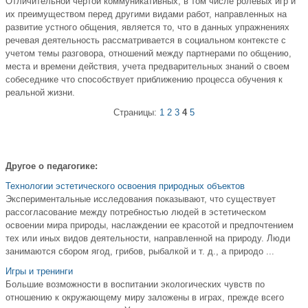
Отличительной чертой коммуникативных, в том числе ролевых игр и
их преимуществом перед другими видами работ, направленных на
развитие устного общения, является то, что в данных упражнениях
речевая деятельность рассматривается в социальном контексте с
учетом темы разговора, отношений между партнерами по общению,
места и времени действия, учета предварительных знаний о своем
собеседнике что способствует приближению процесса обучения к
реальной жизни.
Страницы:
1
2
3
4
5
Другое о педагогике:
Технологии эстетического освоения природных объектов
Экспериментальные исследования показывают, что существует
рассогласование между потребностью людей в эстетическом
освоении мира природы, наслаждении ее красотой и предпочтением
тех или иных видов деятельности, направленной на природу. Люди
занимаются сбором ягод, грибов, рыбалкой и т. д., а природо ...
Игры и тренинги
Большие возможности в воспитании экологических чувств по
отношению к окружающему миру заложены в играх, прежде всего