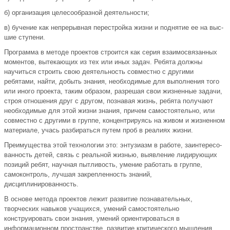
б) организация целесообразной деятельности;
в) бучение как непрерывная перестройка жизни и поднятие ее на выс­
шие ступени.
Программа в методе проектов строится как серия взаимосвязанных
мо­ментов, вытекающих из тех или иных задач. Ребята должны
научиться стро­ить свою деятельность совместно с другими
ребятами, найти, добыть знания, необходимые для выполнения того
или иного проекта, таким образом, раз­решая свои жизненные задачи,
строя отношения друг с другом, познавая жизнь, ребята получают
необходимые для этой жизни знания, причем само­стоятельно, или
совместно с другими в группе, концентрируясь на живом и жизненном
материале, учась разбираться путем проб в реалиях жизни.
Преимущества этой технологии это: энтузиазм в работе, заинтересо­
ванность детей, связь с реальной жизнью, выявление лидирующих
позиций ребят, научная пытливость, умение работать в группе,
самоконтроль, лучшая закрепленность знаний,
дисциплинированность.
В основе метода проектов лежит развитие познавательных,
творческих навыков учащихся, умений самостоятельно
конструировать свои знания, умений ориентироваться в
информационном пространстве, развитие крити­ческого мышления.