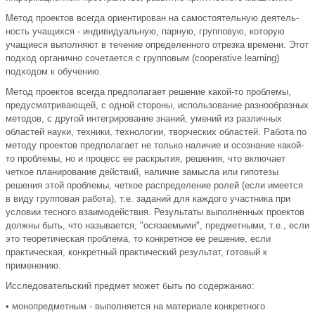
Метод проектов всегда ориентирован на самостоятельную деятель­
ность учащихся - индивидуальную, парную, групповую, которую
учащиеся выполняют в течение определенного отрезка времени. Этот
подход органично сочетается с групповым (cooperative learning)
подходом к обучению.
Ме­тод проектов всегда предполагает решение какой-то проблемы,
предусматри­вающей, с одной стороны, использование разнообразных
методов, с другой интегрирование знаний, умений из различных
областей науки, техники, тех­нологии, творческих областей. Работа по
методу проектов предполагает не только наличие и осознание какой-
то проблемы, но и процесс ее раскрытия, решения, что включает
четкое планирование действий, наличие замысла или гипотезы
решения этой проблемы, четкое распределение ролей (если имеется
в виду групповая работа), т.е. заданий для каждого участника при
условии тесного взаимодействия. Результаты выполненных проектов
должны быть, что называется, "осязаемыми", предметными, т.е., если
это теоретическая проблема, то конкретное ее решение, если
практическая, конкретный практи­ческий результат, готовый к
применению.
Исследовательский предмет может быть по содержанию:
• монопредметным - выполняется на материале конкретного