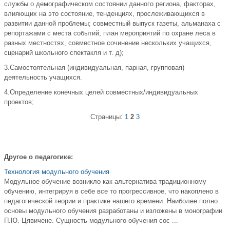
службы о демографическом состоянии данного региона, факторах,
влияющих на это состояние, тенденциях, прослеживающихся в
развитии данной про­блемы; совместный выпуск газеты, альманаха с
репортажами с места событий; план мероприятий по охране леса в
разных местностях, со­вместное сочинение нескольких учащихся,
сценарий школьного спектакля и т. д);
3.Самостоятельная (индивидуальная, парная, групповая)
деятельность учащихся.
4.Определение конечных целей совместных/индивидуальных
проектов;
Страницы:
1
2
3
Другое о педагогике:
Технология модульного обучения
Модульное обучение возникло как альтернатива традиционному
обучению, интегрируя в себе все то прогрессивное, что накоплено в
педагогической теории и практике нашего времени. Наиболее полно
основы модульного обучения разработаны и изложены в монографии
П.Ю. Цявичене. Сущность модульного обучения сос ...