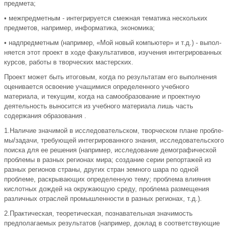
предмета;
• межпредметным - интегрируется смежная тематика нескольких
пред­метов, например, информатика, экономика;
• надпредметным (например, «Мой новый компьютер» и т.д.) - выпол­
няется этот проект в ходе факультативов, изучения интегрированных
курсов, работы в творческих мастерских.
Проект может быть итоговым, когда по результатам его выполнения
оценивается освоение учащимися определенного учебного
материала, и те­кущим, когда на самообразование и проектную
деятельность выносится из учебного материала лишь часть
содержания образования .
1.Наличие значимой в исследовательском, творческом плане пробле­
мы/задачи, требующей интегрированного знания, исследовательского
поиска для ее решения (например, исследование демографической
про­блемы в разных регионах мира; создание серии репортажей из
разных регионов страны, других стран земного шара по одной
проблеме, рас­крывающих определенную тему; проблема влияния
кислотных дождей на окружающую среду, проблема размещения
различных отраслей промышленности в разных регионах, т.д.).
2.Практическая, теоретическая, познавательная значимость
предпола­гаемых результатов (например, доклад в соответствующие