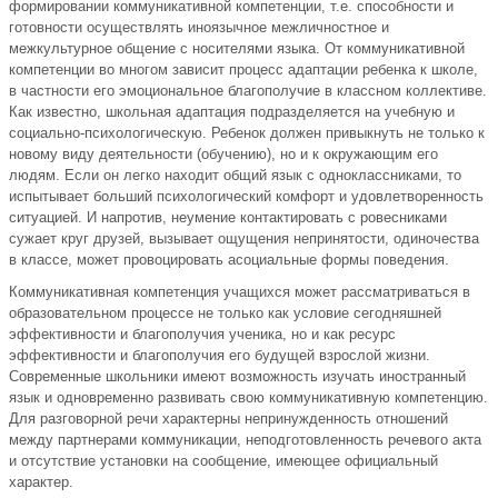
формировании коммуникативной компетенции, т.е. способности и
готовности осуществлять иноязычное межличностное и
межкультурное общение с носителями языка. От коммуникативной
компетенции во многом зависит процесс адаптации ребенка к школе,
в частности его эмоциональное благополучие в классном коллективе.
Как известно, школьная адаптация подразделяется на учебную и
социально-психологическую. Ребенок должен привыкнуть не только к
новому виду деятельности (обучению), но и к окружающим его
людям. Если он легко находит общий язык с одноклассниками, то
испытывает больший психологический комфорт и удовлетворенность
ситуацией. И напротив, неумение контактировать с ровесниками
сужает круг друзей, вызывает ощущения непринятости, одиночества
в классе, может провоцировать асоциальные формы поведения.
Коммуникативная компетенция учащихся может рассматриваться в
образовательном процессе не только как условие сегодняшней
эффективности и благополучия ученика, но и как ресурс
эффективности и благополучия его будущей взрослой жизни.
Современные школьники имеют возможность изучать иностранный
язык и одновременно развивать свою коммуникативную компетенцию.
Для разговорной речи характерны непринужденность отношений
между партнерами коммуникации, неподготовленность речевого акта
и отсутствие установки на сообщение, имеющее официальный
характер.