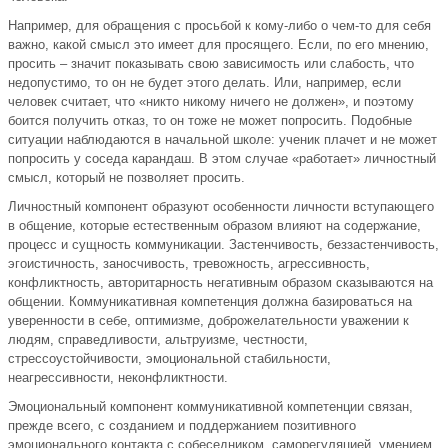
Например, для обращения с просьбой к кому-либо о чем-то для себя
важно, какой смысл это имеет для просящего. Если, по его мнению,
просить – значит показывать свою зависимость или слабость, что
недопустимо, то он не будет этого делать. Или, например, если
человек считает, что «никто никому ничего не должен», и поэтому
боится получить отказ, то он тоже не может попросить. Подобные
ситуации наблюдаются в начальной школе: ученик плачет и не может
попросить у соседа карандаш. В этом случае «работает» личностный
смысл, который не позволяет просить.
Личностный компонент образуют особенности личности вступающего
в общение, которые естественным образом влияют на содержание,
процесс и сущность коммуникации. Застенчивость, беззастенчивость,
эгоистичность, заносчивость, тревожность, агрессивность,
конфликтность, авторитарность негативным образом сказываются на
общении. Коммуникативная компетенция должна базироваться на
уверенности в себе, оптимизме, доброжелательности уважении к
людям, справедливости, альтруизме, честности,
стрессоустойчивости, эмоциональной стабильности,
неагрессивности, неконфликтности.
Эмоциональный компонент коммуникативной компетенции связан,
прежде всего, с созданием и поддержанием позитивного
эмоционального контакта с собеседником, саморегуляцией, умением