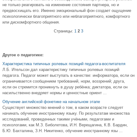
не только реагировать на изменение состояния партнера, но и
предвосхищать его. Именно эмоциональный фон создает ощущение
психологически благоприятного или неблагоприятного, комфортного
или дискомфортного общения.
Страницы:
1
2
3
Другое о педагогике:
Характеристика типичных ролевых позиций педагога-воспитателя
Л.Б. Ительсон дал характеристику типичных ролевых позиций
педагога. Педагог может выступать в качестве: информатора, если он
ограничивается сообщением требований, норм, воззрений; друга,
если он стремится проникнуть в душу ребёнка; диктатора, если он
насильственно внедряет нормы и ценностные ориент ...
Обучение английской фонетике на начальном этапе
Существует множество мнений о том, в каком возрасте следует
начинать обучение иностранному языку. По результатам множества
исследований, проведенных такими учёными, педагогами и
психологами, как М.З. Биболетова, И.Н. Верещагина, К.В. Бардин,
Б.Ю. Бахталина, З.Н. Никитенко, обучение иностранному язы ...