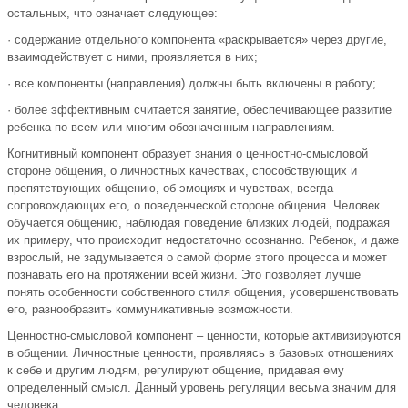
остальных, что означает следующее:
· содержание отдельного компонента «раскрывается» через другие,
взаимодействует с ними, проявляется в них;
· все компоненты (направления) должны быть включены в работу;
· более эффективным считается занятие, обеспечивающее развитие
ребенка по всем или многим обозначенным направлениям.
Когнитивный компонент образует знания о ценностно-смысловой
стороне общения, о личностных качествах, способствующих и
препятствующих общению, об эмоциях и чувствах, всегда
сопровождающих его, о поведенческой стороне общения. Человек
обучается общению, наблюдая поведение близких людей, подражая
их примеру, что происходит недостаточно осознанно. Ребенок, и даже
взрослый, не задумывается о самой форме этого процесса и может
познавать его на протяжении всей жизни. Это позволяет лучше
понять особенности собственного стиля общения, усовершенствовать
его, разнообразить коммуникативные возможности.
Ценностно-смысловой компонент – ценности, которые активизируются
в общении. Личностные ценности, проявляясь в базовых отношениях
к себе и другим людям, регулируют общение, придавая ему
определенный смысл. Данный уровень регуляции весьма значим для
человека.