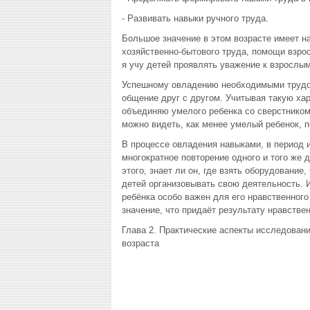
- Развивать навыки ручного труда.
Большое значение в этом возрасте имеет н
хозяйственно-бытового труда, помощи взро
я учу детей проявлять уважение к взрослы
Успешному овладению необходимыми трудов
общение друг с другом. Учитывая такую хар
объединяю умелого ребенка со сверстником
можно видеть, как менее умелый ребенок, п
В процессе овладения навыками, в период и
многократное повторение одного и того же 
этого, знает ли он, где взять оборудование
детей организовывать свою деятельность. 
ребёнка особо важен для его нравственного
значение, что придаёт результату нравстве
Глава 2. Практические аспекты исследован
возраста