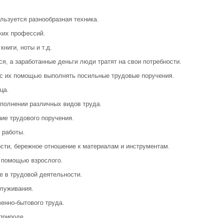
ользуется разнообразная техника.
ких профессий.
книги, ноты и т.д.
ся, а заработанные деньги люди тратят на свои потребности.
 с их помощью выполнять посильные трудовые поручения.
ца.
ыполнении различных видов труда.
ие трудового поручения.
 работы.
ости, бережное отношение к материалам и инструментам.
с помощью взрослого.
е в трудовой деятельности.
луживания.
енно-бытового труда.
природе.