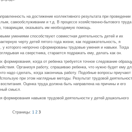
аправленность на достижение коллективного результата при проведении
слым, самообслуживании и т.д. В процессе хозяйственно-бытового труда
м, товарищам, оказывать им необходимую помощь.
ыми умениями способствуют совместная деятельность детей и их
актерную черту детей пятого года жизни, как подражательность, я
, у которого непрочно сформированы трудовые умения и навыки. Тогда
оглядывая на сверстника, старается подражать ему, делать как он.
х формирования, когда от ребенка требуется точное следование образцу
действия. Организуя работу, спрашиваю ребенка, что нужно будет ему дл
, что надо сделать, когда закончишь работу. Подобные вопросы приучают
Использую при этом наглядные методы. Результат трудовой деятельнос
 воспитания. Оценка труда должна быть направлена на причины и его
нный смысл.
ия формирования навыков трудовой деятельности у детей дошкольного
Страницы:
1
2
3