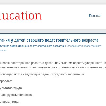
Главная
тания у детей старшего подготовительного возраста
итание детей старшего подготовительного возраста
» Особенности нравственного
раста
ечиваю всестороннее развитие детей, помогаю им обрести уверенность в
ые умения и навыки, воспитываю ответственность и самостоятельность
й определяются следующие задачи трудового воспитания:
взрослых.
ультатов труда.
елано руками человека.
е время года.