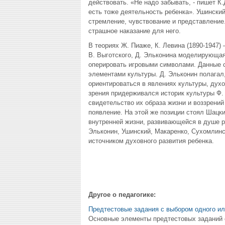
действовать. «Не надо забывать, - пишет К.
есть тоже деятельность ребенка». Ушински
стремление, чувствование и представление
страшное наказание для него.
В теориях Ж. Пиаже, К. Левина (1890-1947)
В. Выготского, Д. Эльконина моделирующа
оперировать игровыми символами. Данные 
элементами культуры. Д. Эльконин полагал,
ориентироваться в явлениях культуры, дух
зрения придерживался историк культуры Ф.
свидетельство их образа жизни и воззрений
появление. На этой же позиции стоял Шацки
внутренней жизни, развивающейся в душе ре
Эльконин, Ушинский, Макаренко, Сухомлинск
источником духовного развития ребенка.
Другое о педагогике:
Предтестовые задания с выбором одного ил
Основные элементы предтестовых заданий с