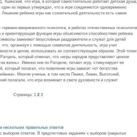
Д. Ушинский, что игра, в которой самостоятельно работает детская душа
й один из первых утверждал, что в игре соединяются одновременно
. Лишение ребенка игры как сознательной деятельности есть самое
 – германо-американского психолога, в работах отечественных психолого
я и ориентирующая функции игры объясняются способностями ребенка
символы заменяют безусловные раздражители и служат для детей
 что, организуя с помощью символов деятельность, игра учит
овности в целом, использовать их соответствующим образом. Этой точки
 Ратцель, который отмечал, что «игры народов представляют ценное
 на жизнь». Именно они по Ратцелю, питают игру, стимулируют ее
й, который полагал, что появление игры зависит «от богатства
бенка». Многие ученые, в том числе Пиаже, Левин, Выготский,
ий полагали, что игра возникает в свете духовности и служит
Страницы:
1
2
3
и нескольких правильных ответов
 выбором ответов. В предтестовых заданиях с выбором (закрытых