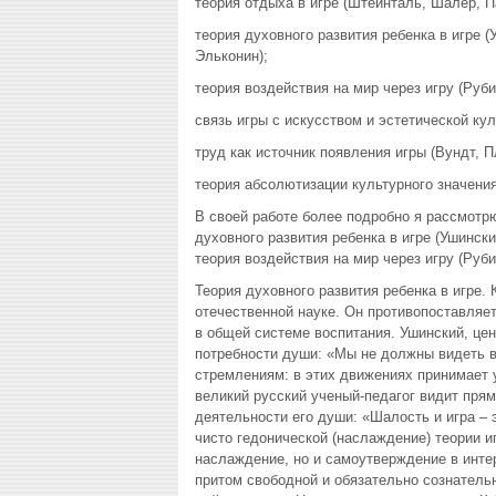
теория отдыха в игре (Штейнталь, Шалер, П
теория духовного развития ребенка в игре 
Эльконин);
теория воздействия на мир через игру (Руби
связь игры с искусством и эстетической кул
труд как источник появления игры (Вундт, П
теория абсолютизации культурного значения и
В своей работе более подробно я рассмотрю
духовного развития ребенка в игре (Ушинск
теория воздействия на мир через игру (Руби
Теория духовного развития ребенка в игре. 
отечественной науке. Он противопоставляе
в общей системе воспитания. Ушинский, цен
потребности души: «Мы не должны видеть 
стремлениям: в этих движениях принимает у
великий русский ученый-педагог видит пря
деятельности его души: «Шалость и игра – 
чисто гедонической (наслаждение) теории и
наслаждение, но и самоутверждение в интер
притом свободной и обязательно сознательн