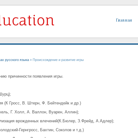
Главная
ках русского языка
» Происхождение и развитие игры
нию причинности появления игры.
Шурц);
 (К Гросс, В. Штерн, Ф. Бейтендейк и др.)
кель, Г. Холл, А. Валлон, Вуарен, Аллин);
лизация врожденных влечений(К.Бюлер, З.Фрейд, А.Адлер);
олодский-Гернгросс, Бахтин, Соколов и т.д.)