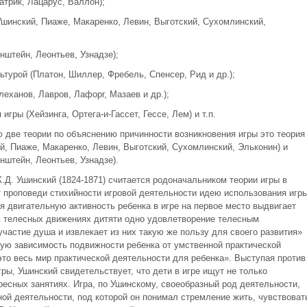
атрик, Лацарус, Валлон);
(Ушинский, Пиаже, Макаренко, Левин, Выготский, Сухомлинский,
нштейн, Леонтьев, Узнадзе);
ьтурой (Платон, Шиллер, Фребель, Спенсер, Рид и др.);
леханов, Лавров, Лафорг, Мазаев и др.);
гры (Хейзинга, Ортега-и-Гассет, Гессе, Лем) и т.п.
 две теории по объяснению причинности возникновения игры это теория
ий, Пиаже, Макаренко, Левин, Выготский, Сухомлинский, Эльконин) и
нштейн, Леонтьев, Узнадзе).
К.Д. Ушинский (1824-1871) считается родоначальником теории игры в
т проповеди стихийности игровой деятельности идею использования игр
я двигательную активность ребенка в игре на первое место выдвигает
в телесных движениях дитяти одно удовлетворение телесным
частие душа и извлекает из них такую же пользу для своего развития»
мую зависимость подвижности ребенка от умственной практической
это весь мир практической деятельности для ребенка». Выступая против
гры, Ушинский свидетельствует, что дети в игре ищут не только
есных занятиях. Игра, по Ушинскому, своеобразный род деятельности,
ой деятельности, под которой он понимал стремление жить, чувствоват