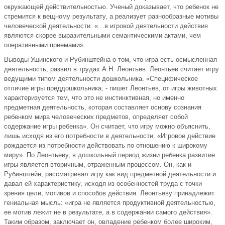
окружающей действительностью. Ученый доказывает, что ребенок не
стремится к вещному результату, а реализует разнообразные мотивы
человеческой деятельности: «…в игровой деятельности действия
являются скорее выразительными семантическими актами, чем
оперативными приемами».
Выводы Ушинского и Рубинштейна о том, что игра есть осмысленная
деятельность, развил в трудах А.Н. Леонтьев. Леонтьев считает игру
ведущими типом деятельности дошкольника. «Специфическое
отличие игры преддошкольника, - пишет Леонтьев, от игры животных
характеризуется тем, что это не инстинктивная, но именно
предметная деятельность, которая составляет основу сознания
ребенком мира человеческих предметов, определяет собой
содержание игры ребенка». Он считает, что игру можно объяснить,
лишь исходя из его потребности в деятельности: «Игровое действие
рождается из потребности действовать по отношению к широкому
миру». По Леонтьеву, в дошкольный период жизни ребенка развитие
игры является вторичным, отраженным процессом. Он, как и
Рубинштейн, рассматривал игру как вид предметной деятельности и
давал ей характеристику, исходя из особенностей труда с точки
зрения цели, мотивов и способов действия. Леонтьеву принадлежит
гениальная мысль: «игра не является продуктивной деятельностью,
ее мотив лежит не в результате, а в содержании самого действия».
Таким образом, заключает он, овладение ребенком более широким,