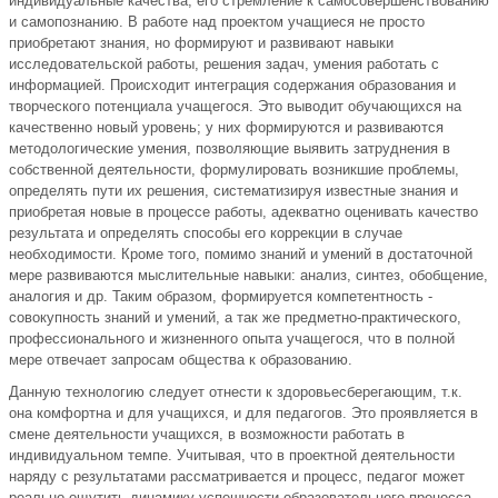
индивидуальные качества, его стремление к самосовершенствованию
и самопознанию. В работе над проектом учащиеся не просто
приобретают знания, но формируют и развивают навыки
исследовательской работы, решения задач, умения работать с
информацией. Происходит интеграция содержания образования и
творческого потенциала учащегося. Это выводит обучающихся на
качественно новый уровень; у них формируются и развиваются
методологические умения, позволяющие выявить затруднения в
собственной деятельности, формулировать возникшие проблемы,
определять пути их решения, систематизируя известные знания и
приобретая новые в процессе работы, адекватно оценивать качество
результата и определять способы его коррекции в случае
необходимости. Кроме того, помимо знаний и умений в достаточной
мере развиваются мыслительные навыки: анализ, синтез, обобщение,
аналогия и др. Таким образом, формируется компетентность -
совокупность знаний и умений, а так же предметно-практического,
профессионального и жизненного опыта учащегося, что в полной
мере отвечает запросам общества к образованию.
Данную технологию следует отнести к здоровьесберегающим, т.к.
она комфортна и для учащихся, и для педагогов. Это проявляется в
смене деятельности учащихся, в возможности работать в
индивидуальном темпе. Учитывая, что в проектной деятельности
наряду с результатами рассматривается и процесс, педагог может
реально ощутить динамику успешности образовательного процесса,