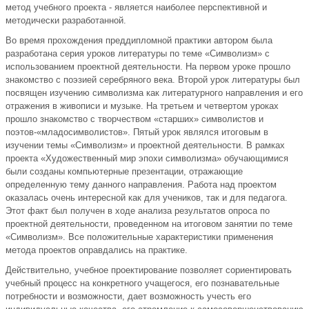
метод учебного проекта - является наиболее перспективной и
методически разработанной.
Во время прохождения преддипломной практики автором была
разработана серия уроков литературы по теме «Символизм» с
использованием проектной деятельности. На первом уроке прошло
знакомство с поэзией серебряного века. Второй урок литературы был
посвящен изучению символизма как литературного направления и его
отражения в живописи и музыке. На третьем и четвертом уроках
прошло знакомство с творчеством «старших» символистов и
поэтов-«младосимволистов». Пятый урок являлся итоговым в
изучении темы «Символизм» и проектной деятельности. В рамках
проекта «Художественный мир эпохи символизма» обучающимися
были созданы компьютерные презентации, отражающие
определенную тему данного направления. Работа над проектом
оказалась очень интересной как для учеников, так и для педагога.
Этот факт был получен в ходе анализа результатов опроса по
проектной деятельности, проведенном на итоговом занятии по теме
«Символизм». Все положительные характеристики применения
метода проектов оправдались на практике.
Действительно, учебное проектирование позволяет сориентировать
учебный процесс на конкретного учащегося, его познавательные
потребности и возможности, дает возможность учесть его