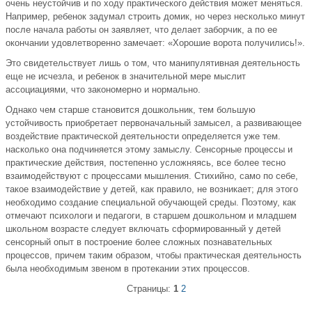
очень неустойчив и по ходу практического действия может меняться.
Например, ребенок задумал строить домик, но через несколько минут
после начала работы он заявляет, что делает заборчик, а по ее
окончании удовлетворенно замечает: «Хорошие ворота получились!».
Это свидетельствует лишь о том, что манипулятивная деятельность
еще не исчезла, и ребенок в значительной мере мыслит
ассоциациями, что закономерно и нормально.
Однако чем старше становится дошкольник, тем большую
устойчивость приобретает первоначальный замысел, а развивающее
воздействие практической деятельности определяется уже тем.
насколько она подчиняется этому замыслу. Сенсорные процессы и
практические действия, постепенно усложняясь, все более тесно
взаимодействуют с процессами мышления. Стихийно, само по себе,
такое взаимодействие у детей, как правило, не возникает; для этого
необходимо создание специальной обучающей среды. Поэтому, как
отмечают психологи и педагоги, в старшем дошкольном и младшем
школьном возрасте следует включать сформированный у детей
сенсорный опыт в построение более сложных познавательных
процессов, причем таким образом, чтобы практическая деятельность
была необходимым звеном в протекании этих процессов.
Страницы:
1
2