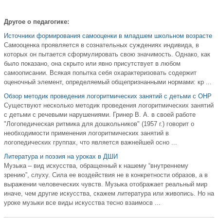
Другое о педагогике:
Источники формирования самооценки в младшем школьном возрасте
Самооценка проявляется в сознательных суждениях индивида, в
которых он пытается сформулировать свою значимость. Однако, как
было показано, она скрыто или явно присутствует в любом
самоописании. Всякая попытка себя охарактеризовать содержит
оценочный элемент, определяемый общепризнанными нормами: кр ...
Обзор методик проведения логоритмических занятий с детьми с ОНР
Существуют несколько методик проведения логоритмических занятий
с детьми с речевыми нарушениями. Гринер В. А. в своей работе
"Логопедическая ритмика для дошкольников" (1957 г.) говорит о
необходимости применения логоритмических занятий в
логопедических группах, что является важнейшей осно ...
Литература и поэзия на уроках в ДШИ
Музыка – вид искусства, обращенный к нашему “внутреннему
зрению”, слуху. Сила ее воздействия не в конкретности образов, а в
выражении человеческих чувств. Музыка отображает реальный мир
иначе, чем другие искусства, скажем литература или живопись. Но на
уроке музыки все виды искусства тесно взаимосв ...