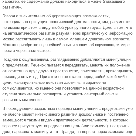
характер, ее содержание должно находиться в «зоне ближайшего
развития».
Говоря о значительных общеразвивающих возможностях,
потенциально присущих практической деятельности, мы, разумеется,
не имеем при этом в виду любой урок ручного труда. Дело в том, что
на автоматическое развитие разума через практическую информацию
можно рассчитывать лишь в самом младшем дошкольном возрасте.
Малыш приобретает ценнейший опыт и знания об окружающем мире
просто через анализаторы.
Позднее к ощупываниям, разглядыванию добавляются манипуляции
с предметами. Ребенок пытается передвигать, менять их положение
относительно друг друга в пространстве, приставлять, прикладывать,
присоединять и т.д. При этом он не ставит перед собой какой-либо
цели; манипулятивные действия хаотичны и заранее не
осмысливаются, но именно они позволяют на данной возрастной
ступени значительно расширять и уточнять сенсорный опыт и
развивать мышление.
В последующие возрастные периоды манипуляции с предметами уже
не обеспечивают интенсивного развития дошкольника и постепенно
замещаются такими видами практической деятельности, в которых
заранее присутствует определенная цель (или замысел): построить
дом, нарисовать машину и т.п. Правда, на первых порах замысел еще