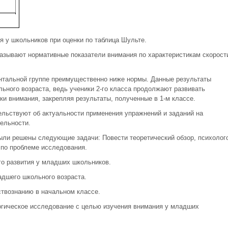
ия у школьников при оценки по таблица Шульте.
казывают нормативные показатели внимания по характеристикам скорост
нтальной группе преимущественно ниже нормы. Данные результаты
ного возраста, ведь ученики 2-го класса продолжают развивать
ки внимания, закрепляя результаты, полученные в 1-м классе.
льствуют об актуальности применения упражнений и заданий на
ельности.
ыли решены следующие задачи: Повести теоретический обзор, психолого
 по проблеме исследования.
го развития у младших школьников.
дшего школьного возраста.
твознанию в начальном классе.
огическое исследование с целью изучения внимания у младших