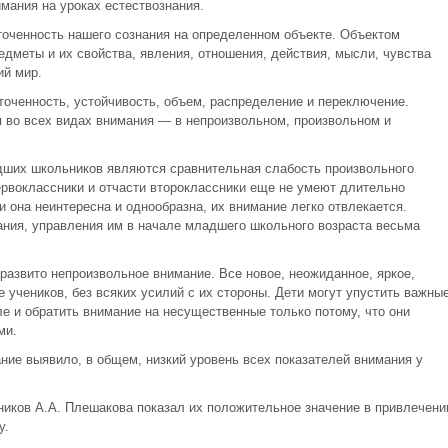
ания на уроках естествознания.
оченность нашего сознания на определенном объекте. Объектом
едметы и их свойства, явления, отношения, действия, мысли, чувства
ий мир.
точенность, устойчивость, объем, распределение и переключение.
 во всех видах внимания — в непроизвольном, произвольном и
ших школьников являются сравнительная слабость произвольного
ервоклассники и отчасти второклассники еще не умеют длительно
и она неинтересна и однообразна, их внимание легко отвлекается.
ния, управления им в начале младшего школьного возраста весьма
азвито непроизвольное внимание. Все новое, неожиданное, яркое,
 учеников, без всяких усилий с их стороны. Дети могут упустить важны
 и обратить внимание на несущественные только потому, что они
ми.
ие выявило, в общем, низкий уровень всех показателей внимания у
ников А.А. Плешакова показал их положительное значение в привлечени
у.