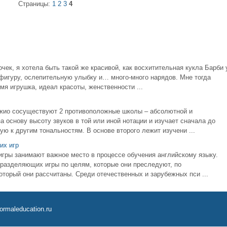
Страницы:
1
2
3
4
чек, я хотела быть такой же красивой, как восхитительная кукла Барби 
 фигуру, ослепительную улыбку и… много-много нарядов. Мне тогда
емя игрушка, идеал красоты, женственности ...
жио сосуществуют 2 противоположные школы – абсолютной и
а основу высоту звуков в той или иной нотации и изучает сначала до
ю к другим тональностям. В основе второго лежит изучени ...
их игр
игры занимают важное место в процессе обучения английскому языку.
разделяющих игры по целям, которые они преследуют, по
оторый они рассчитаны. Среди отечественных и зарубежных пси ...
ormaleducation.ru