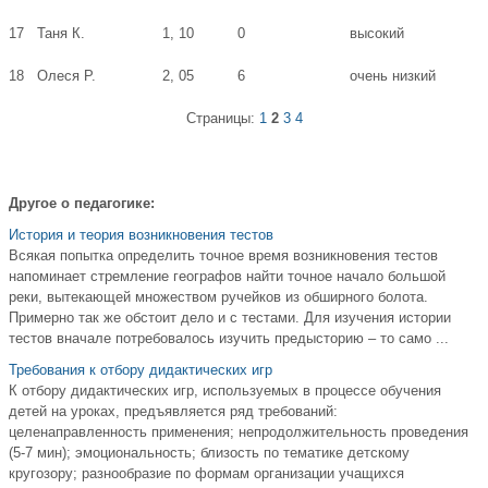
17
Таня К.
1, 10
0
высокий
18
Олеся Р.
2, 05
6
очень низкий
Страницы:
1
2
3
4
Другое о педагогике:
История и теория возникновения тестов
Всякая попытка определить точное время возникновения тестов
напоминает стремление географов найти точное начало большой
реки, вытекающей множеством ручейков из обширного болота.
Примерно так же обстоит дело и с тестами. Для изучения истории
тестов вначале потребовалось изучить предысторию – то само ...
Требования к отбору дидактических игр
К отбору дидактических игр, используемых в процессе обучения
детей на уроках, предъявляется ряд требований:
целенаправленность применения; непродолжительность проведения
(5-7 мин); эмоциональность; близость по тематике детскому
кругозору; разнообразие по формам организации учащихся