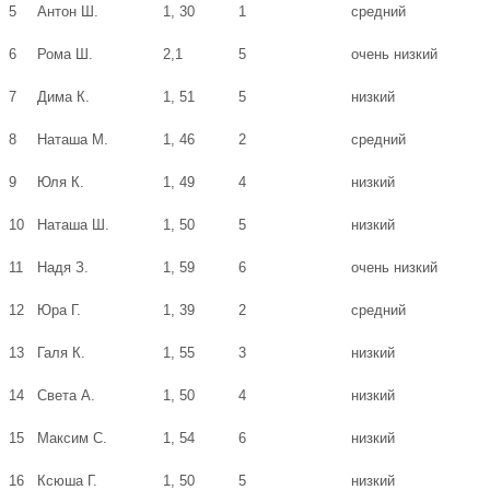
5
Антон Ш.
1, 30
1
средний
6
Рома Ш.
2,1
5
очень низкий
7
Дима К.
1, 51
5
низкий
8
Наташа М.
1, 46
2
средний
9
Юля К.
1, 49
4
низкий
10
Наташа Ш.
1, 50
5
низкий
11
Надя З.
1, 59
6
очень низкий
12
Юра Г.
1, 39
2
средний
13
Галя К.
1, 55
3
низкий
14
Света А.
1, 50
4
низкий
15
Максим С.
1, 54
6
низкий
16
Ксюша Г.
1, 50
5
низкий