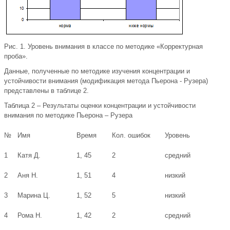
Рис. 1. Уровень внимания в классе по методике «Корректурная
проба».
Данные, полученные по методике изучения концентрации и
устойчивости внимания (модификация метода Пьерона - Рузера)
представлены в таблице 2.
Таблица 2 – Результаты оценки концентрации и устойчивости
внимания по методике Пьерона – Рузера
№
Имя
Время
Кол. ошибок
Уровень
1
Катя Д.
1, 45
2
средний
2
Аня Н.
1, 51
4
низкий
3
Марина Ц.
1, 52
5
низкий
4
Рома Н.
1, 42
2
средний