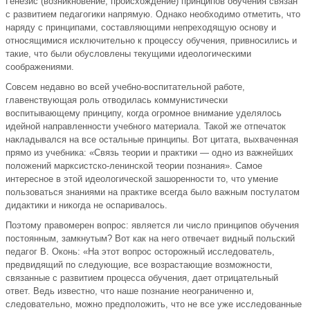
Генезис (возникновение, происхождение) принципов обучения связан
с развитием педагогики напрямую. Однако необходимо отметить, что
наряду с принципами, составляющими непреходящую основу и
относящимися исключительно к процессу обучения, привносились и
такие, что были обусловлены текущими идеологическими
соображениями.
Совсем недавно во всей учебно-воспитательной работе,
главенствующая роль отводилась коммунистически
воспитывающему принципу, когда огромное внимание уделялось
идейной направленности учебного материала. Такой же отпечаток
накладывался на все остальные принципы. Вот цитата, выхваченная
прямо из учебника: «Связь теории и практики — одно из важнейших
положений марксистско-ленинской теории познания». Самое
интересное в этой идеологической зашоренности то, что умение
пользоваться знаниями на практике всегда было важным постулатом
дидактики и никогда не оспаривалось.
Поэтому правомерен вопрос: является ли число принципов обучения
постоянным, замкнутым? Вот как на него отвечает видный польский
педагог В. Оконь: «На этот вопрос осторожный исследователь,
предвидящий по следующие, все возрастающие возможности,
связанные с развитием процесса обучения, дает отрицательный
ответ. Ведь известно, что наше познание неограниченно и,
следовательно, можно предположить, что не все уже исследованные