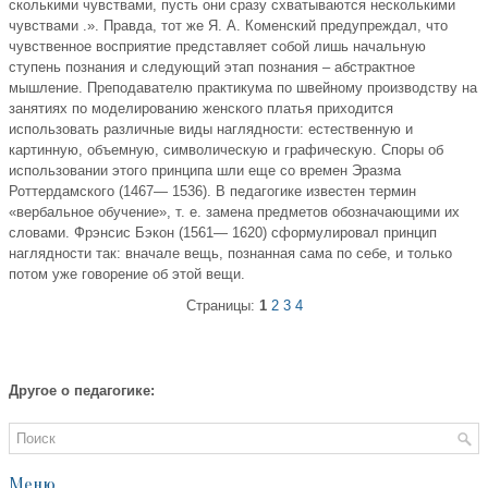
сколькими чувствами, пусть они сразу схватываются несколькими
чувствами .». Правда, тот же Я. А. Коменский предупреждал, что
чувственное восприятие представляет собой лишь начальную
ступень познания и следующий этап познания – абстрактное
мышление. Преподавателю практикума по швейному производству на
занятиях по моделированию женского платья приходится
использовать различные виды наглядности: естественную и
картинную, объемную, символическую и графическую. Споры об
использовании этого принципа шли еще со времен Эразма
Роттердамского (1467— 1536). В педагогике известен термин
«вербальное обучение», т. е. замена предметов обозначающими их
словами. Фрэнсис Бэкон (1561— 1620) сформулировал принцип
наглядности так: вначале вещь, познанная сама по себе, и только
потом уже говорение об этой вещи.
Страницы:
1
2
3
4
Другое о педагогике:
Меню