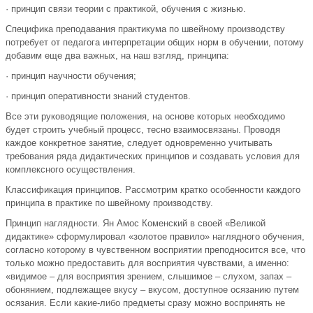
· принцип связи теории с практикой, обучения с жизнью.
Специфика преподавания практикума по швейному производству
потребует от педагога интерпретации общих норм в обучении, потому
добавим еще два важных, на наш взгляд, принципа:
· принцип научности обучения;
· принцип оперативности знаний студентов.
Все эти руководящие положения, на основе которых необходимо
будет строить учебный процесс, тесно взаимосвязаны. Проводя
каждое конкретное занятие, следует одновременно учитывать
требования ряда дидактических принципов и создавать условия для
комплексного осуществления.
Классификация принципов. Рассмотрим кратко особенности каждого
принципа в практике по швейному производству.
Принцип наглядности. Ян Амос Коменский в своей «Великой
дидактике» сформулировал «золотое правило» наглядного обучения,
согласно которому в чувственном восприятии преподносится все, что
только можно предоставить для восприятия чувствами, а именно:
«видимое – для восприятия зрением, слышимое – слухом, запах –
обонянием, подлежащее вкусу – вкусом, доступное осязанию путем
осязания. Если какие-либо предметы сразу можно воспринять не