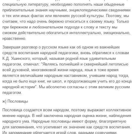
специальную литературу, необходимо пополнять наши обыденные
приблизительные знания научными, энциклопедическими сведениями
о тех или иных фактах или явлениях русской культуры. Поэтому, мы
считаем, что надо очень бережно относиться к своему языку. Только
при бережном и любознательном подходе к слову и тексту мы
сможем действительно обогатиться интеллектуально, эмоционально,
нравственно.
Завершая разговор о русском языке как об одном из важнейших
средств воспитания народной педагогики, вновь обратимся к словам
К.Д. Ушинского, который, называя родной язык удивительным
педагогом, отмечал: "Являясь полнейшей и сквернейшей летописью
всей духовной, многовековой жизни народа, язык в тоже время
является величайшим народным наставником, учившим народ тогда,
когда не было еще книг, ни школ, и продолжающим учить его до конца
народной истории". Мы абсолютно согласны с этим великим русским
педагогом.
ж) Пословицы
Пословица создается всем народом, поэтому выражает коллективное
мнение народа. В ней заключена народная оценка жизни, наблюдения
народного ума. Народные пословицы имеют форму, благоприятную
для запоминания, что усиливает их значение как средств воспитания.
Их запоминание облегчается игрой слов, разными созвучиями,