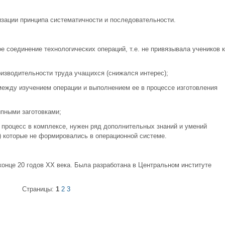
изации принципа систематичности и последовательности.
е соединение технологических операций, т.е. не привязывала учеников к
оизводительности труда учащихся (снижался интерес);
ежду изучением операции и выполнением ее в процессе изготовления
пными заготовками;
 процесс в комплексе, нужен ряд дополнительных знаний и умений
д.) которые не формировались в операционной системе.
конце 20 годов ХХ века. Была разработана в Центральном институте
Страницы:
1
2
3