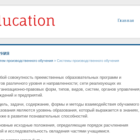
Главная
ения
тем производственного обучения
» Системы производственного обучения
бой совокупность преемственных образовательных программ и
ов различного уровня и направленности; сети реализующих их
анизационно-правовых форм, типов, видов, систем, органов управления
ждений и предприятий.
 цель, задачи, содержание, формы и методы взаимодействия обучаемого
зования являются уровень образования, который выражается в знаниях,
акже в развитии познавательных способностей.
новные исходные положения, определяющие порядок расчленения
тей и исследовательность овладения частями учащимися.