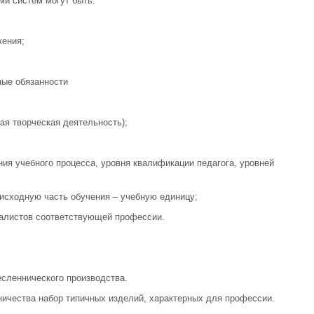
и систем могут быть:
жения;
ные обязанности
я творческая деятельность);
ния учебного процесса, уровня квалификации педагога, уровней
ю исходную часть обучения – учебную единицу;
иалистов соответствующей профессии.
есленнического производства.
ничества набор типичных изделий, характерных для профессии.