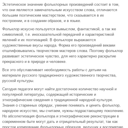
Эстетическое значение фольклорных произведений состоит в том,
что они являются замечательным искусством слова, отличаются
большим поэтическим мастерством, что сказывается в их
построении, и в создании образов, и в языке.
Фольклор искусно пользуется вымыслом, фантастикой, а так же
символикой, т.е. иносказательной передачей и характеристикой
явлений и их поэтизацией. В фольклоре выражаются
художественные вкусы народа. Форма его произведений веками
отшлифовывались творчеством мастеров слова. Поэтому фольклор
развивает эстетическое чувство, для него характерно раскрытие
прекрасного и в природе и человеке.
Все это обуславливает необходимость работы с детьми на
материале русского традиционного художественного творчества,
русской культуры.
Сегодня педагоги могут найти достаточное количество научной и
популярной литературы, содержащей исторические и
этнографические сведения о традиционной народной культуре.
Знания о старинных обрядах, умение понимать и ценить фольклор,
народное искусство, мы считаем, нужны подрастающему поколению.
Но абсолютизация фольклора и этнографические реконструкции в
современном быте могут дать и отрицательный результат, так как
простое копирование фольклорных образцов, ведущих к восприятию