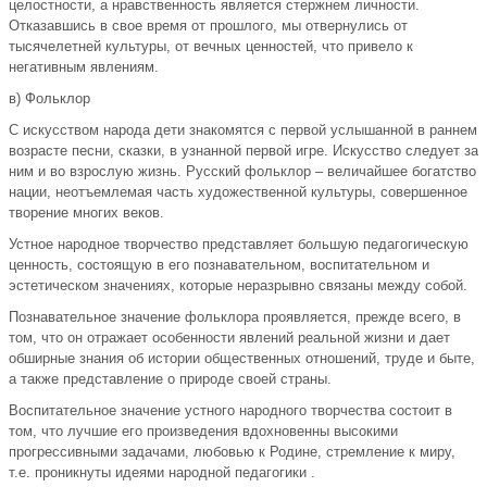
целостности, а нравственность является стержнем личности.
Отказавшись в свое время от прошлого, мы отвернулись от
тысячелетней культуры, от вечных ценностей, что привело к
негативным явлениям.
в) Фольклор
С искусством народа дети знакомятся с первой услышанной в раннем
возрасте песни, сказки, в узнанной первой игре. Искусство следует за
ним и во взрослую жизнь. Русский фольклор – величайшее богатство
нации, неотъемлемая часть художественной культуры, совершенное
творение многих веков.
Устное народное творчество представляет большую педагогическую
ценность, состоящую в его познавательном, воспитательном и
эстетическом значениях, которые неразрывно связаны между собой.
Познавательное значение фольклора проявляется, прежде всего, в
том, что он отражает особенности явлений реальной жизни и дает
обширные знания об истории общественных отношений, труде и быте,
а также представление о природе своей страны.
Воспитательное значение устного народного творчества состоит в
том, что лучшие его произведения вдохновенны высокими
прогрессивными задачами, любовью к Родине, стремление к миру,
т.е. проникнуты идеями народной педагогики .