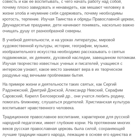
совесть и как ее воспитывать, с чего начать работу над собой,
почему плохо завидовать и ненавидеть, как мешают человеку в
жизни злоба и неумение себя сдерживать, почему необходимы
кротость, терпение. Изучая Таинства и обряды Православной церкви,
Двунадесятые праздники, дети начинают понимать, насколько важно
очищать душу от разнообразной скверны.
В учебной деятельности, и на уроках литературы, мировой
художественной культуры, истории, географии, музыки,
изобразительного искусства необходимо рассказывать о святых
подвижниках, их деяниях, духовной наследии, завещанном потомкам.
Изучая творчество известных ученых и писателей, учащиеся с
интересом узнают, какое место занимает вера в их творческом
раздумье над вечными проблемами бытия.
На примере жизни и деятельности таких святых, как Сергий
Радонежский, Дмитрий Донской, Александр Невский, Серафим
Саровский, Кирилл Белозерский др., они учатся любить родину,
помогать ближнему, слушаться родителей. Христианская культура
воспитывает нравственного человека.
Традиционное православное воспитание, характерное для русской
народной педагогики, имеет глубокие корни. На протяжении многих
веков русская православная церковь была силой, сохраняющей
лучшие традиции нашего народа, лежащие в основе его единства и